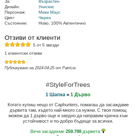
За:
Възрастен
Дизайн:
Унисекс
Персонаж:
Мики Маус
Цвят:
Черен
Състояние:
Ново; 100% Автентично
Отзиви от клиенти
5 от 5 звезди
1 клиентски отзиви
Публикувано на 2024-04-25 от Patricia
#StyleForTrees
1 Шапка
=
1 Дърво
Когато купиш нещо от Caphunters, помагаш да засаждаме
дървета там, където най-много са нужни. С твоя помощ
можем да 1 дърво още и заедно да направим крачка към
устойчивост и по-добро бъдеще за всички.
Вече засадихме
259.788
дървета