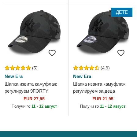
ДЕТЕ
(5)
(4.9)
New Era
New Era
Шапка извита камуфлаж
Шапка извита камуфлаж
регулируем 9FORTY
регулируем за деца
League Essential на New
9FORTY League Essential
EUR 27,95
EUR 21,95
York Yankees MLB от New
на New York Yankees MLB
Получи го
11 - 12 август
Получи го
11 - 12 август
Era
от New Era