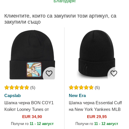
Благодаря!
Клиентите, които са закупили този артикул, са
закупили също
(5)
(5)
Capslab
New Era
Шапка черна BON COY1
Шапка черна Essential Cuff
Койот Looney Tunes от
на New York Yankees MLB
Capslab
от New Era
EUR 34,90
EUR 29,95
Получи го
11 - 12 август
Получи го
11 - 12 август