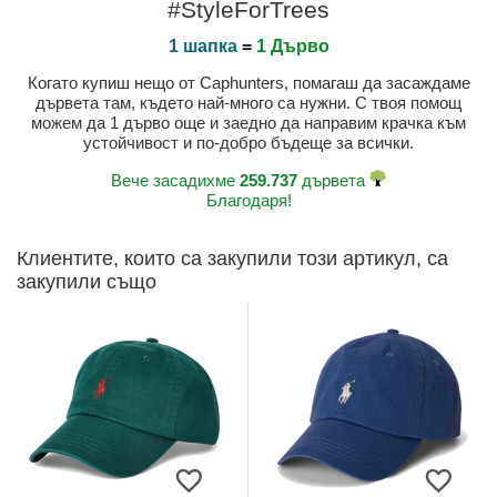
#StyleForTrees
1 шапка
=
1 Дърво
Когато купиш нещо от Caphunters, помагаш да засаждаме
дървета там, където най-много са нужни. С твоя помощ
можем да 1 дърво още и заедно да направим крачка към
устойчивост и по-добро бъдеще за всички.
Вече засадихме
259.737
дървета
Благодаря!
Клиентите, които са закупили този артикул, са
закупили също