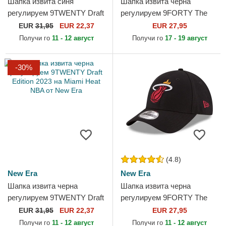
Шапка извита синя
Шапка извита черна
регулируем 9TWENTY Draft
регулируем 9FORTY The
Edition 2023 на Golden State
League на Miami Marlins
EUR
31,95
EUR 22,37
EUR 27,95
Warriors NBA от New Era
MLB от New Era
Получи го
11 - 12 август
Получи го
17 - 19 август
-30%
(4.8)
New Era
New Era
Шапка извита черна
Шапка извита черна
регулируем 9TWENTY Draft
регулируем 9FORTY The
Edition 2023 на Miami Heat
League на Miami Heat NBA
EUR
31,95
EUR 22,37
EUR 27,95
NBA от New Era
от New Era
Получи го
11 - 12 август
Получи го
11 - 12 август