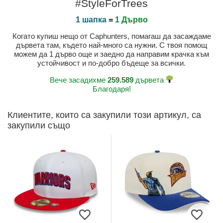
#StyleForTrees
1 шапка
=
1 Дърво
Когато купиш нещо от Caphunters, помагаш да засаждаме
дървета там, където най-много са нужни. С твоя помощ
можем да 1 дърво още и заедно да направим крачка към
устойчивост и по-добро бъдеще за всички.
Вече засадихме
259.589
дървета
Благодаря!
Клиентите, които са закупили този артикул, са
закупили също