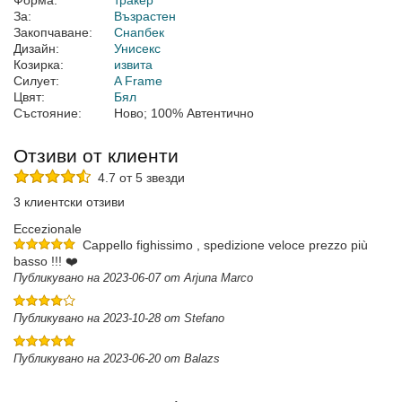
Форма:
тракер
За:
Възрастен
Закопчаване:
Снапбек
Дизайн:
Унисекс
Козирка:
извита
Силует:
A Frame
Цвят:
Бял
Състояние:
Ново; 100% Автентично
Отзиви от клиенти
4.7 от 5 звезди
3 клиентски отзиви
Eccezionale
Cappello fighissimo , spedizione veloce prezzo più
basso !!! ❤️
Публикувано на 2023-06-07 от Arjuna Marco
Публикувано на 2023-10-28 от Stefano
Публикувано на 2023-06-20 от Balazs