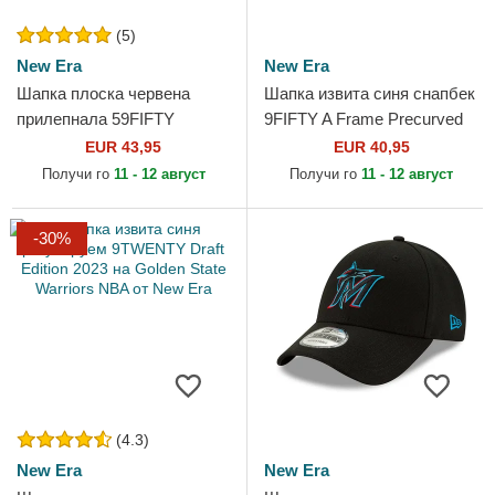
(5)
New Era
New Era
Шапка плоска червена
Шапка извита синя снапбек
прилепнала 59FIFTY
9FIFTY A Frame Precurved
Classic на Golden State
Hardwood Classics на
EUR 43,95
EUR 40,95
Warriors NBA от New Era
Golden State Warriors NBA...
Получи го
11 - 12 август
Получи го
11 - 12 август
-30%
(4.3)
New Era
New Era