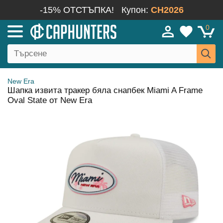
-15% ОТСТЪПКА!
Купон:
CH2026
0
New Era
Шапка извита тракер бяла снапбек Miami A Frame
Oval State от New Era