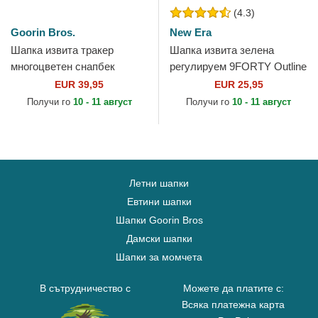
(4.3)
Goorin Bros.
New Era
Шапка извита тракер
Шапка извита зелена
многоцветен снапбек
регулируем 9FORTY Outline
Ruthless Two-Tone Buffalo
на New York Yankees MLB
EUR 39,95
EUR 25,95
Sport The Farm от Goorin
от New Era
Получи го
10 - 11 август
Получи го
10 - 11 август
Bros.
Летни шапки
Евтини шапки
Шапки Goorin Bros
Дамски шапки
Шапки за момчета
В сътрудничество с
Можете да платите с:
Всяка платежна карта