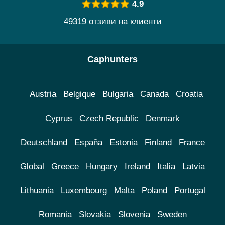
4.9
49319 отзиви на клиенти
Caphunters
Austria
Belgique
Bulgaria
Canada
Croatia
Cyprus
Czech Republic
Denmark
Deutschland
España
Estonia
Finland
France
Global
Greece
Hungary
Ireland
Italia
Latvia
Lithuania
Luxembourg
Malta
Poland
Portugal
Romania
Slovakia
Slovenia
Sweden