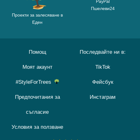
PayPal
Пшелеви24
Проекти за залесяване в
Еден
Помощ
Последвайте ни в:
Моят акаунт
TikTok
#StyleForTrees
Фейсбук
Предпочитания за
Инстаграм
съгласие
Условия за ползване