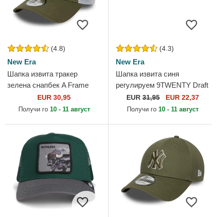
(4.8)
(4.3)
New Era
New Era
Шапка извита тракер
Шапка извита синя
зелена снапбек A Frame
регулируем 9TWENTY Draft
League Essential на New
Edition 2023 на Golden State
EUR 30,95
EUR
31,95
EUR 22,37
York Yankees MLB от New
Warriors NBA от New Era
Получи го
10 - 11 август
Получи го
10 - 11 август
Era