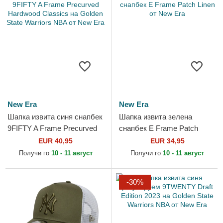
New Era
New Era
Шапка извита синя снапбек
Шапка извита зелена
9FIFTY A Frame Precurved
снапбек E Frame Patch
Hardwood Classics на
Linen от New Era
EUR 40,95
EUR 34,95
Golden State Warriors NBA...
Получи го
10 - 11 август
Получи го
10 - 11 август
-30%