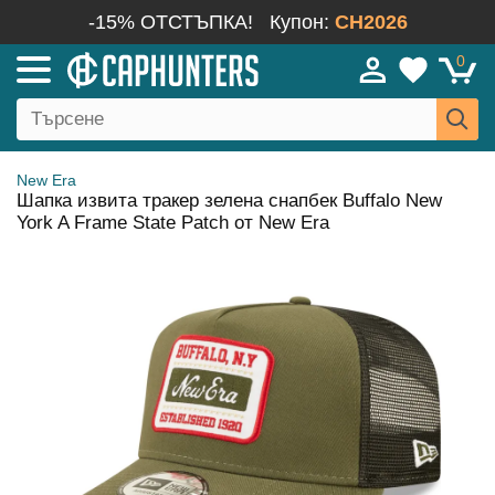
-15% ОТСТЪПКА!
Купон:
CH2026
0
New Era
Шапка извита тракер зелена снапбек Buffalo New
York A Frame State Patch от New Era