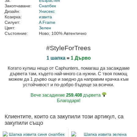
За:
Възрастен
Закопчаване:
Снапбек
Дизайн:
Унисекс
Козирка:
извита
Силует:
A Frame
Цвят:
Зелен
Състояние:
Ново; 100% Автентично
#StyleForTrees
1 шапка
=
1 Дърво
Когато купиш нещо от Caphunters, помагаш да засаждаме
дървета там, където най-много са нужни. С твоя помощ
можем да 1 дърво още и заедно да направим крачка към
устойчивост и по-добро бъдеще за всички.
Вече засадихме
259.408
дървета
Благодаря!
Клиентите, които са закупили този артикул, са
закупили също