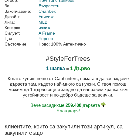
Отбор:
New York Yankees
За:
Възрастен
Закопчаване:
Снапбек
Дизайн:
Унисекс
Лига:
MLB
Козирка:
извита
Силует:
A Frame
Цвят:
Червен
Състояние:
Ново; 100% Автентично
#StyleForTrees
1 шапка
=
1 Дърво
Когато купиш нещо от Caphunters, помагаш да засаждаме
дървета там, където най-много са нужни. С твоя помощ
можем да 1 дърво още и заедно да направим крачка към
устойчивост и по-добро бъдеще за всички.
Вече засадихме
259.408
дървета
Благодаря!
Клиентите, които са закупили този артикул, са
закупили също