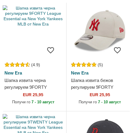
(4.9)
(5)
New Era
New Era
Шапка извита черна
Шапка извита бежов
регулируем 9FORTY
регулируем 9FORTY
League Essential на New
League Essential на New
EUR 25,95
EUR 25,95
York Yankees MLB от New
York Yankees MLB от New
Получи го
7 - 10 август
Получи го
7 - 10 август
Era
Era