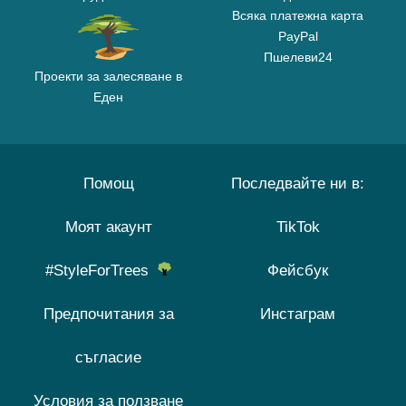
Всяка платежна карта
PayPal
Пшелеви24
Проекти за залесяване в
Еден
Помощ
Последвайте ни в:
Моят акаунт
TikTok
#StyleForTrees
Фейсбук
Предпочитания за
Инстаграм
съгласие
Условия за ползване