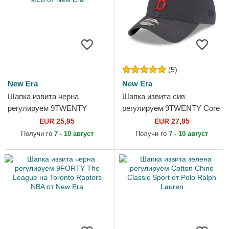
(5)
New Era
New Era
Шапка извита черна
Шапка извита сив
регулируем 9TWENTY
регулируем 9TWENTY Core
League Essential на New
Classic на Boston Red Sox
EUR 25,95
EUR 27,95
York Yankees MLB от New
MLB от New Era
Получи го
7 - 10 август
Получи го
7 - 10 август
Era