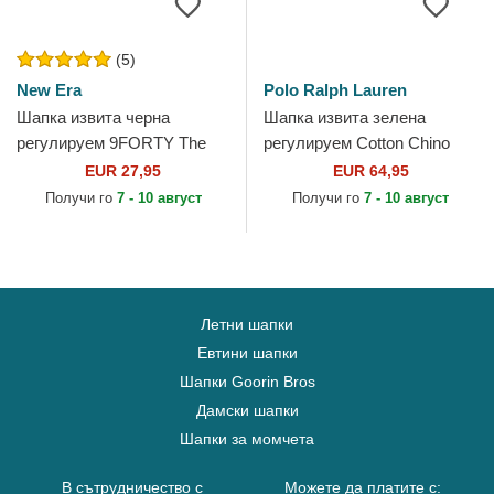
(5)
New Era
Polo Ralph Lauren
Шапка извита черна
Шапка извита зелена
регулируем 9FORTY The
регулируем Cotton Chino
League на Toronto Raptors
Classic Sport от Polo Ralph
EUR 27,95
EUR 64,95
NBA от New Era
Lauren
Получи го
7 - 10 август
Получи го
7 - 10 август
Летни шапки
Евтини шапки
Шапки Goorin Bros
Дамски шапки
Шапки за момчета
В сътрудничество с
Можете да платите с: