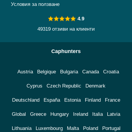
Условия за ползване
4.9
49319 отзиви на клиенти
Caphunters
Austria
Belgique
Bulgaria
Canada
Croatia
Cyprus
Czech Republic
Denmark
Deutschland
España
Estonia
Finland
France
Global
Greece
Hungary
Ireland
Italia
Latvia
Lithuania
Luxembourg
Malta
Poland
Portugal