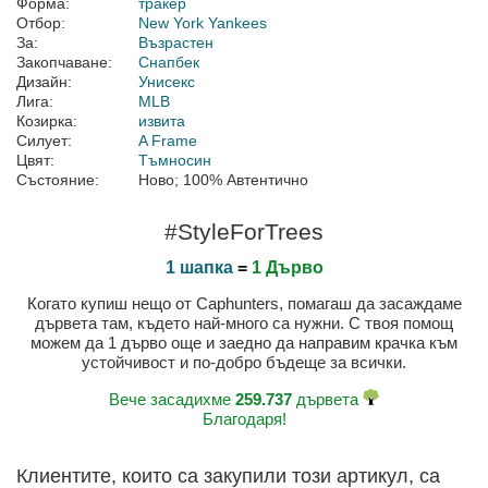
Форма:
тракер
Отбор:
New York Yankees
За:
Възрастен
Закопчаване:
Снапбек
Дизайн:
Унисекс
Лига:
MLB
Козирка:
извита
Силует:
A Frame
Цвят:
Тъмносин
Състояние:
Ново; 100% Автентично
#StyleForTrees
1 шапка
=
1 Дърво
Когато купиш нещо от Caphunters, помагаш да засаждаме
дървета там, където най-много са нужни. С твоя помощ
можем да 1 дърво още и заедно да направим крачка към
устойчивост и по-добро бъдеще за всички.
Вече засадихме
259.737
дървета
Благодаря!
Клиентите, които са закупили този артикул, са