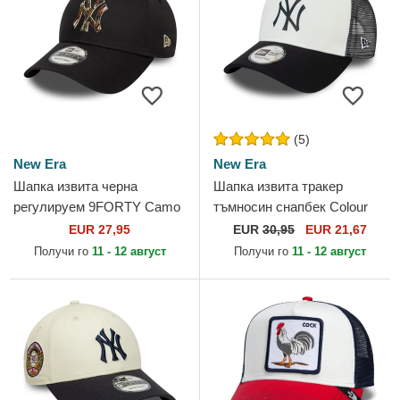
(5)
New Era
New Era
Шапка извита черна
Шапка извита тракер
регулируем 9FORTY Camo
тъмносин снапбек Colour
Infill на New York Yankees
Block A Frame на New York
EUR 27,95
EUR
30,95
EUR 21,67
MLB от New Era
Yankees MLB от New Era
Получи го
11 - 12 август
Получи го
11 - 12 август