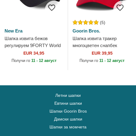
(5)
New Era
Goorin Bros.
Шапка извита бежов
Шапка извита тракер
регулируем 9FORTY World
многоцветен снапбек
Series на New York Yankees
Goorin Bros. Cock Team
EUR 34,95
EUR 39,95
MLB от New Era
Rooster Original Recipe
Получи го
11 - 12 август
Получи го
11 - 12 август
Team Pride...
Летни шапки
Евтини шапки
Шапки Goorin Bros
Дамски шапки
Шапки за момчета