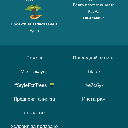
Всяка платежна карта
PayPal
Пшелеви24
Проекти за залесяване в
Еден
Помощ
Последвайте ни в:
Моят акаунт
TikTok
#StyleForTrees
Фейсбук
Предпочитания за
Инстаграм
съгласие
Условия за ползване