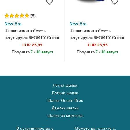
(5)
New Era
New Era
Шапка извита бежов
Шапка извита бежов
регулируем 9FORTY Colour
регулируем 9FORTY Colour
Block на Oakland Athletics
Block на Los Angeles
EUR 25,95
EUR 25,95
MLB от New Era
Dodgers MLB от New Era
Получи го
7 - 10 август
Получи го
7 - 10 август
Летни шапки
Евтини шапки
Шапки Goorin Bros
Дамски шапки
Шапки за момчета
В сътрудничество с
Можете да платите с: