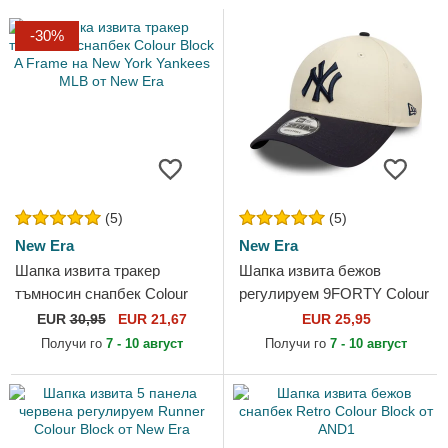
-30%
(5)
(5)
New Era
New Era
Шапка извита тракер
Шапка извита бежов
тъмносин снапбек Colour
регулируем 9FORTY Colour
Block A Frame на New York
Block на New York Yankees
EUR
30,95
EUR 21,67
EUR 25,95
Yankees MLB от New Era
MLB от New Era
Получи го
7 - 10 август
Получи го
7 - 10 август