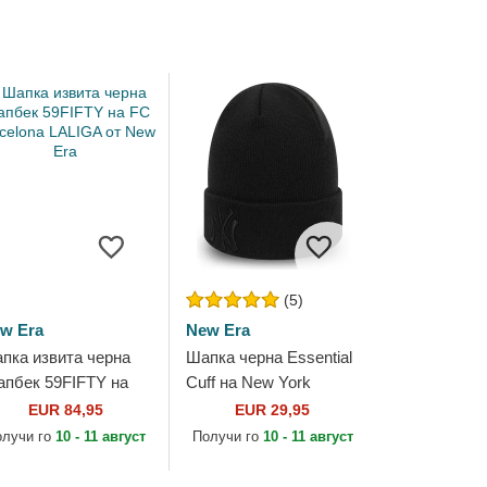
(5)
w Era
New Era
пка извита черна
Шапка черна Essential
апбек 59FIFTY на
Cuff на New York
 Barcelona LALIGA
Yankees MLB от New
EUR 84,95
EUR 29,95
 New Era
Era
олучи го
10 - 11 август
Получи го
10 - 11 август