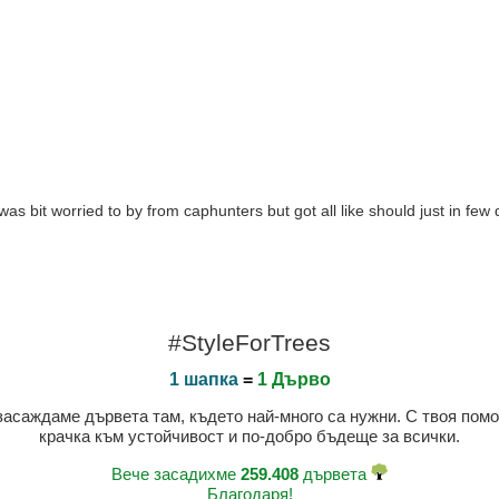
was bit worried to by from caphunters but got all like should just in few 
#StyleForTrees
1 шапка
=
1 Дърво
 засаждаме дървета там, където най-много са нужни. С твоя пом
крачка към устойчивост и по-добро бъдеще за всички.
Вече засадихме
259.408
дървета
Благодаря!