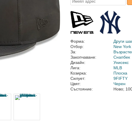
Форма:
Други ша
Отбор:
New York
За:
Възрасте
Закопчаване:
Снапбек
Дизайн:
Унисекс
Лига:
MLB
Козирка:
Плоска
Силует:
9FIFTY
Цвят:
Черен
Състояние:
Ново; 10