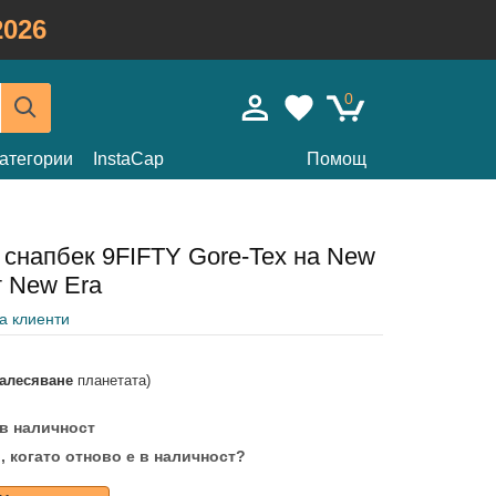
026
0
атегории
InstaCap
Помощ
 снапбек 9FIFTY Gore-Tex на New
т New Era
на клиенти
залесяване
планетата)
 в наличност
, когато отново е в наличност?