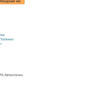
Уведоми ме
пки
 Yankees
н
0% Автентично