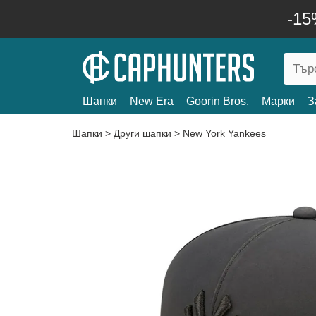
-15
Шапки
New Era
Goorin Bros.
Марки
З
Шапки
>
Други шапки
>
New York Yankees