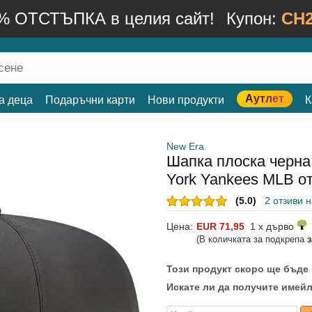
% ОТСТЪПКА в целия сайт!
Купон:
CH2
Аутлет
а деца
Подаръчни карти
Нови продукти
К
New Era
Шапка плоска черна
York Yankees MLB о
(5.0)
2 отзиви 
Цена:
EUR 71,95
1 x дърво
(В количката за подкрепа
Този продукт скоро ще бъде
Искате ли да получите имейл