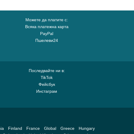
Можете да платите с:
Всяка платежна карта
PayPal
Пшелеви24
Последвайте ни в:
TikTok
Фейсбук
Инстаграм
ia
Finland
France
Global
Greece
Hungary