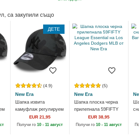
ул, са закупили също
ДЕТЕ
(4.9)
(5)
New Era
New Era
Ne
Шапка извита
Шапка плоска черна
Ша
ем
камуфлаж регулируем
прилепнала 59FIFTY
сн
за деца 9FORTY
League Essential на
FC
EUR 21,95
EUR 38,95
k
League Essential на
Los Angeles Dodgers
от
уст
Получи го
10 - 11 август
Получи го
10 - 11 август
П
w
New York Yankees
MLB от New Era
MLB от New Era