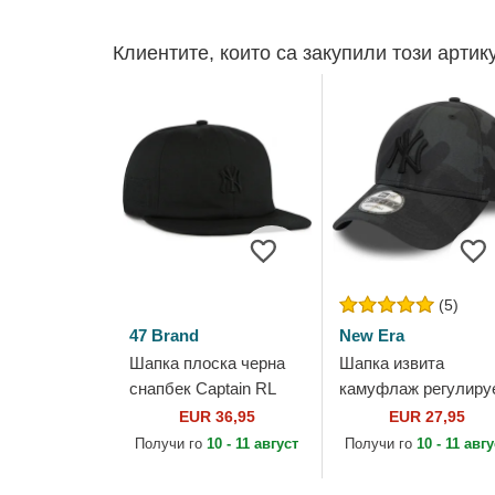
Клиентите, които са закупили този артик
(5)
47 Brand
New Era
Шапка плоска черна
Шапка извита
снапбек Captain RL
камуфлаж регулиру
Contemporary на New
9FORTY League
EUR 36,95
EUR 27,95
York Yankees MLB от
Essential на New Yor
Получи го
10 - 11 август
Получи го
10 - 11 авг
47 Brand
Yankees MLB от Ne
Era