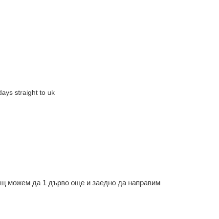
days straight to uk
ощ можем да 1 дърво още и заедно да направим