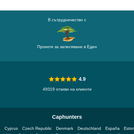
В сътрудничество с
Проекти за залесяване в Еден
4.9
49319 отзиви на клиенти
Caphunters
a
Cyprus
Czech Republic
Denmark
Deutschland
España
Eston