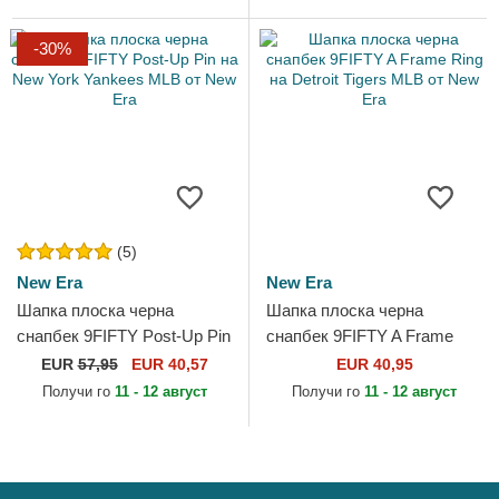
-30%
(5)
New Era
New Era
Шапка плоска черна
Шапка плоска черна
снапбек 9FIFTY Post-Up Pin
снапбек 9FIFTY A Frame
на New York Yankees MLB
Ring на Detroit Tigers MLB
EUR
57,95
EUR 40,57
EUR 40,95
от New Era
от New Era
Получи го
11 - 12 август
Получи го
11 - 12 август