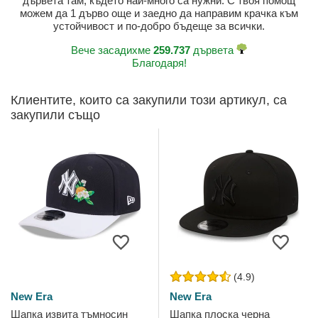
дървета там, където най-много са нужни. С твоя помощ
можем да 1 дърво още и заедно да направим крачка към
устойчивост и по-добро бъдеще за всички.
Вече засадихме
259.737
дървета
Благодаря!
Клиентите, които са закупили този артикул, са
закупили също
(4.9)
New Era
New Era
Шапка извита тъмносин
Шапка плоска черна