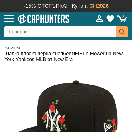
-15% ОТСТЪПКА!
Купон:
CH2026
0
New Era
Шапка плоска черна снапбек 9FIFTY Flower на New
York Yankees MLB от New Era