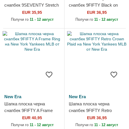
снапбек 9SEVENTY Stretch
снапбек 9FIFTY Black on
Snap Flower на New York
Black на New York Yankees
EUR 35,95
EUR 36,95
Yankees MLB от New Era
MLB от New Era
Получи го
11 - 12 август
Получи го
11 - 12 август
New Era
New Era
Шапка плоска черна
Шапка плоска черна
снапбек 9FIFTY A Frame
снапбек 9FIFTY Retro
Ring на New York Yankees
Crown Plaid на New York
EUR 40,95
EUR 36,95
MLB от New Era
Yankees MLB от New Era
Получи го
11 - 12 август
Получи го
11 - 12 август