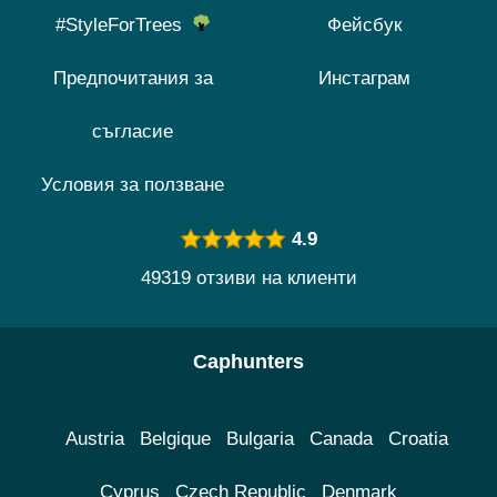
#StyleForTrees
Фейсбук
Предпочитания за
Инстаграм
съгласие
Условия за ползване
4.9
49319 отзиви на клиенти
Caphunters
Austria
Belgique
Bulgaria
Canada
Croatia
Cyprus
Czech Republic
Denmark