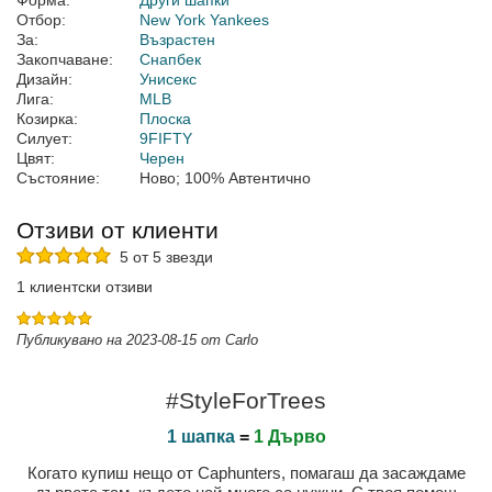
Форма:
Други шапки
Отбор:
New York Yankees
За:
Възрастен
Закопчаване:
Снапбек
Дизайн:
Унисекс
Лига:
MLB
Козирка:
Плоска
Силует:
9FIFTY
Цвят:
Черен
Състояние:
Ново; 100% Автентично
Отзиви от клиенти
5 от 5 звезди
1 клиентски отзиви
Публикувано на 2023-08-15 от Carlo
#StyleForTrees
1 шапка
=
1 Дърво
Когато купиш нещо от Caphunters, помагаш да засаждаме