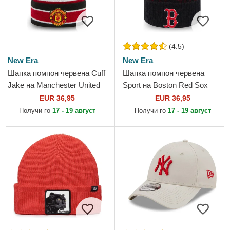
(4.5)
New Era
New Era
Шапка помпон червена Cuff
Шапка помпон червена
Jake на Manchester United
Sport на Boston Red Sox
Football Club Premier League
MLB от New Era
EUR 36,95
EUR 36,95
от New Era
Получи го
17 - 19 август
Получи го
17 - 19 август