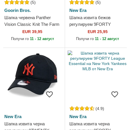
(5)
(5)
Goorin Bros.
New Era
Шапка червена Panther
Шапка извита бежов
Vision Classic Knit The Farm
регулируем 9FORTY
от Goorin Bros.
League Essential на New
EUR 39,95
EUR 25,95
York Yankees MLB от New
Получи го
11 - 12 август
Получи го
11 - 12 август
Era
(4.9)
New Era
New Era
Шапка извита черна
Шапка извита черна