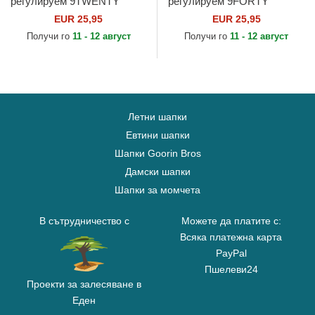
регулируем 9TWENTY
регулируем 9FORTY
League Essential на New
League Essential на New
EUR 25,95
EUR 25,95
York Yankees MLB от New
York Yankees MLB от New
Получи го
11 - 12 август
Получи го
11 - 12 август
Era
Era
Летни шапки
Евтини шапки
Шапки Goorin Bros
Дамски шапки
Шапки за момчета
В сътрудничество с
Можете да платите с:
Всяка платежна карта
PayPal
Пшелеви24
Проекти за залесяване в
Еден