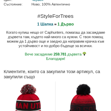
Състояние:
Ново; 100% Автентично
#StyleForTrees
1 Шапка
=
1 Дърво
Когато купиш нещо от Caphunters, помагаш да засаждаме
дървета там, където най-много са нужни. С твоя помощ
можем да 1 дърво още и заедно да направим крачка към
устойчивост и по-добро бъдеще за всички.
Вече засадихме
259.781
дървета
Благодаря!
Клиентите, които са закупили този артикул, са
закупили също