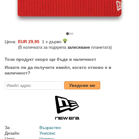
Цена:
EUR 29,95
1 x дърво
(В количката за подкрепа
залесяване
планетата)
Този продукт скоро ще бъде в наличност
Искате ли да получите имейл, когато отново е в
наличност?
Уведоми ме
За:
Възрастен
Дизайн:
Унисекс
Цвят:
Червен