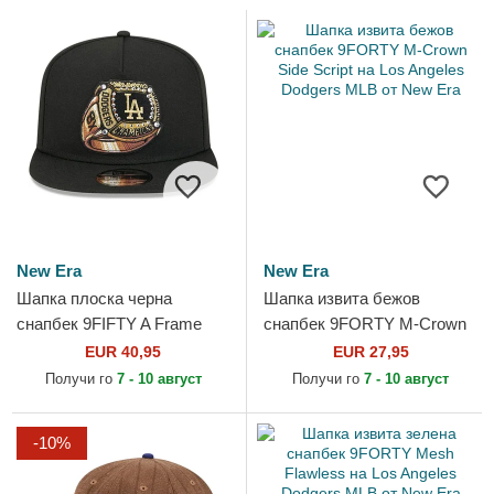
New Era
New Era
Шапка плоска черна
Шапка извита бежов
снапбек 9FIFTY A Frame
снапбек 9FORTY M-Crown
Ring на Los Angeles
Side Script на Los Angeles
EUR 40,95
EUR 27,95
Dodgers MLB от New Era
Dodgers MLB от New Era
Получи го
7 - 10 август
Получи го
7 - 10 август
-10%