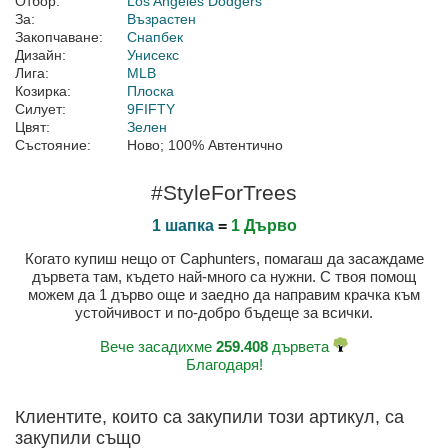
Отбор:
Los Angeles Dodgers
За:
Възрастен
Закопчаване:
Снапбек
Дизайн:
Унисекс
Лига:
MLB
Козирка:
Плоска
Силует:
9FIFTY
Цвят:
Зелен
Състояние:
Ново; 100% Автентично
#StyleForTrees
1 шапка
=
1 Дърво
Когато купиш нещо от Caphunters, помагаш да засаждаме
дървета там, където най-много са нужни. С твоя помощ
можем да 1 дърво още и заедно да направим крачка към
устойчивост и по-добро бъдеще за всички.
Вече засадихме
259.408
дървета
Благодаря!
Клиентите, които са закупили този артикул, са
закупили също