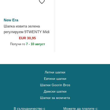
New Era
Шапка извита зелена
регулируем 9TWENTY Midi
Linen на Los Angeles
EUR 30,95
Dodgers MLB от New Era
Получи го
7 - 10 август
Летни шапки
Евтини шапки
Шапки Goorin Bros
Дамски шапки
Шапки за момчета
В сътрудничество с
Можете да платите с: