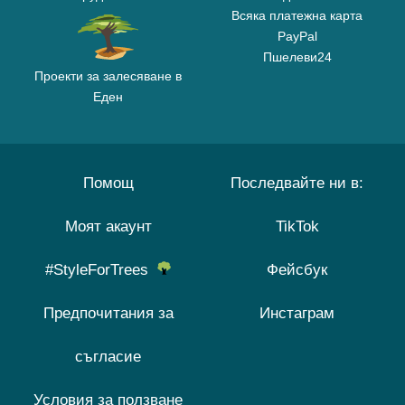
Всяка платежна карта
PayPal
Пшелеви24
Проекти за залесяване в
Еден
Помощ
Последвайте ни в:
Моят акаунт
TikTok
#StyleForTrees
Фейсбук
Предпочитания за
Инстаграм
съгласие
Условия за ползване