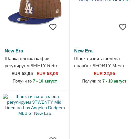
New Era
New Era
Шапка плоска кафяв
Шапка извита зелена
регулируем 9FIFTY Retro
снапбек 9FORTY Mesh
Crown Wool Pinstripe на Los
Flawless на Los Angeles
EUR
58,95
EUR 53,06
EUR 22,95
Angeles Dodgers MLB от
Dodgers MLB от New Era
Получи го
7 - 10 август
Получи го
7 - 10 август
New...