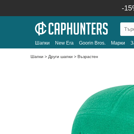
-15
Шапки
New Era
Goorin Bros.
Марки
З
Шапки
>
Други шапки
>
Възрастен