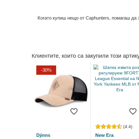
Когато купиш нещо от Caphunters, помагаш да
Клиентите, които са закупили този артик
-30%
(4.4)
Djinns
New Era