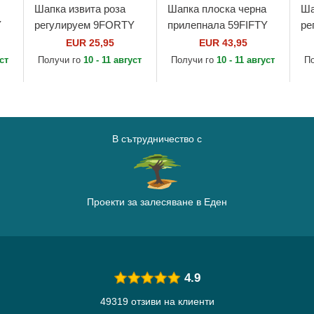
Шапка извита роза
Шапка плоска черна
Ша
Y
регулируем 9FORTY
прилепнала 59FIFTY
ре
League Essential на
Classic на Memphis
Bo
EUR 25,95
EUR 43,95
New York Yankees
Grizzlies NBA от New
Ya
уст
Получи го
10 - 11 август
Получи го
10 - 11 август
П
MLB от New Era
Era
Er
В сътрудничество с
Проекти за залесяване в Еден
4.9
49319 отзиви на клиенти