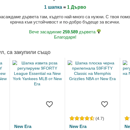
1 шапка
=
1 Дърво
 засаждаме дървета там, където най-много са нужни. С твоя пом
крачка към устойчивост и по-добро бъдеще за всички.
Вече засадихме
259.589
дървета
Благодаря!
ул, са закупили също
(4.7)
New Era
New Era
Ne