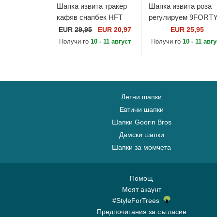
Шапка извита тракер
Шапка извита роза
кафяв снапбек HFT
регулируем 9FORT
Pole Fleece от Djinns
League Essential на
EUR
29,95
EUR 20,97
EUR 25,95
New York Yankees
Получи го
10 - 11 август
Получи го
10 - 11 авг
MLB от New Era
Летни шапки
Евтини шапки
Шапки Goorin Bros
Дамски шапки
Шапки за момчета
Помощ
Моят акаунт
#StyleForTrees
Предпочитания за съгласие