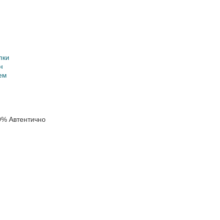
пки
н
ем
0% Автентично