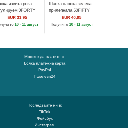
пка извита роза
Шапка плоска зелена
гулируем 9FORTY
прилепнала 59FIFTY
rg на New York
AC Perf на Oakland
EUR 31,95
EUR 40,95
nkees MLB от New
Athletics MLB от New
олучи го
10 - 11 август
Получи го
10 - 11 август
a
Era
Можете да платите с:
Всяка платежна карта
PayPal
Пшелеви24
Последвайте ни в:
TikTok
Фейсбук
Инстаграм