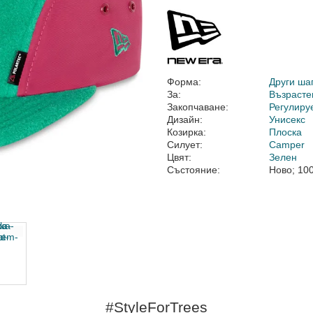
Форма:
Други ша
За:
Възрасте
Закопчаване:
Регулиру
Дизайн:
Унисекс
Козирка:
Плоска
Силует:
Camper
Цвят:
Зелен
Състояние:
Ново; 10
#StyleForTrees