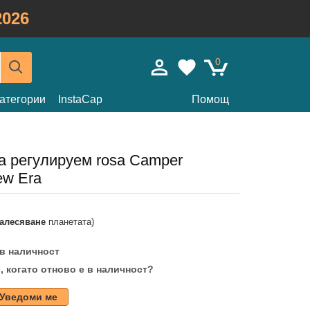
026
0
атегории
InstaCap
Помощ
а регулируем rosa Camper
ew Era
залесяване
планетата)
 в наличност
, когато отново е в наличност?
Уведоми ме