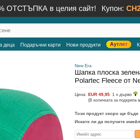
% ОТСТЪПКА в целия сайт!
Купон:
CH2
Аутлет
а деца
Подаръчни карти
Нови продукти
К
New Era
Шапка плоска зелен
Polartec Fleece от N
Цена:
EUR 49,95
1 x дърво
(В количката за подкрепа
Този продукт скоро ще бъде
Искате ли да получите имейл