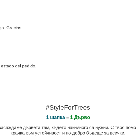
ga. Gracias
 estado del pedido.
#StyleForTrees
1 шапка
=
1 Дърво
 засаждаме дървета там, където най-много са нужни. С твоя пом
крачка към устойчивост и по-добро бъдеще за всички.