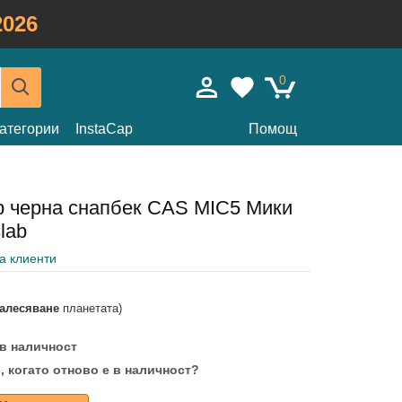
026
0
атегории
InstaCap
Помощ
р черна снапбек CAS MIC5 Мики
lab
на клиенти
залесяване
планетата)
 в наличност
, когато отново е в наличност?