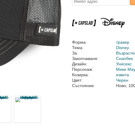
Форма:
тракер
Тема:
Disney
За:
Възрасте
Закопчаване:
Снапбек
Дизайн:
Унисекс
Персонаж:
Мики Ма
Козирка:
извита
Цвят:
Черен
Състояние:
Ново; 10