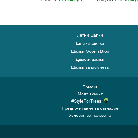
от Capslab
Capslab
Летни шапки
Евтини шапки
Шапки Goorin Bros
Дамски шапки
Шапки за момчета
Помощ
Моят акаунт
#StyleForTrees
Предпочитания за съгласие
Условия за ползване