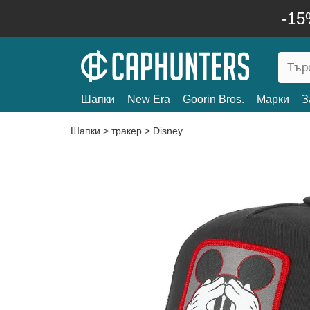
-15
Шапки
New Era
Goorin Bros.
Марки
З
Шапки
>
тракер
>
Disney