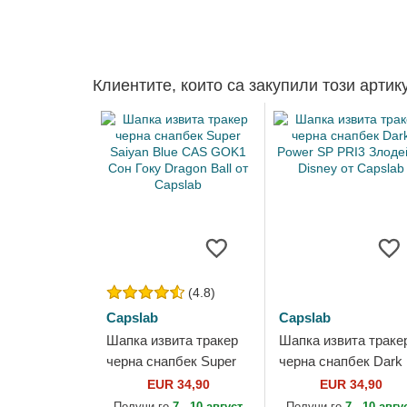
Клиентите, които са закупили този артик
(4.8)
Capslab
Capslab
Шапка извита тракер
Шапка извита траке
черна снапбек Super
черна снапбек Dark
Saiyan Blue CAS GOK1
Power SP PRI3
EUR 34,90
EUR 34,90
Сон Гоку Dragon Ball
Злодейка Disney от
Получи го
7 - 10 август
Получи го
7 - 10 авгу