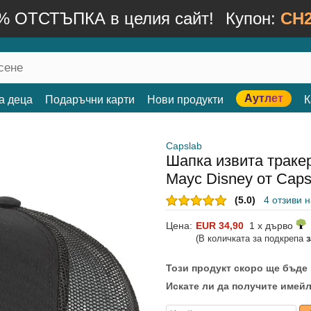
% ОТСТЪПКА в целия сайт!
Купон:
CH2
Аутлет
а деца
Подаръчни карти
Нови продукти
К
Capslab
Шапка извита траке
Маус Disney от Caps
(5.0)
4 отзиви 
Цена:
EUR 34,90
1 x дърво
(В количката за подкрепа
Този продукт скоро ще бъде
Искате ли да получите имейл