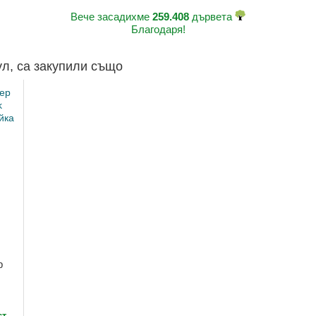
Вече засадихме
259.408
дървета
Благодаря!
ул, са закупили също
р
ст