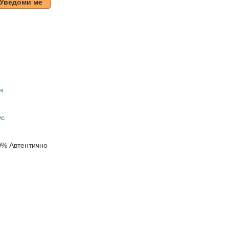
Уведоми ме
н
ус
0% Автентично