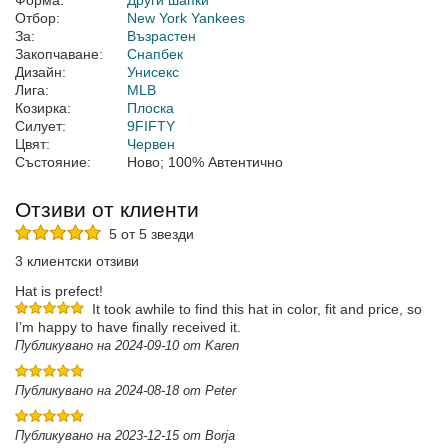
Форма:
Други шапки
Отбор:
New York Yankees
За:
Възрастен
Закопчаване:
Снапбек
Дизайн:
Унисекс
Лига:
MLB
Козирка:
Плоска
Силует:
9FIFTY
Цвят:
Червен
Състояние:
Ново; 100% Автентично
Отзиви от клиенти
5 от 5 звезди
3 клиентски отзиви
Hat is prefect!
It took awhile to find this hat in color, fit and price, so
I’m happy to have finally received it.
Публикувано на 2024-09-10 от Karen
Публикувано на 2024-08-18 от Peter
Публикувано на 2023-12-15 от Borja