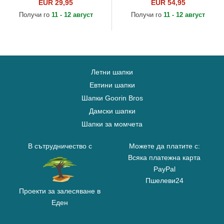
Djinns
Baseball Cordovan от Kangol
EUR 29,95
EUR 54,95
Получи го
11 - 12 август
Получи го
11 - 12 август
Летни шапки
Евтини шапки
Шапки Goorin Bros
Дамски шапки
Шапки за момчета
В сътрудничество с
Можете да платите с:
Всяка платежна карта
PayPal
Пшелеви24
Проекти за залесяване в
Еден