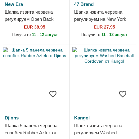
New Era
47 Brand
Шапка извита червена
Шапка извита червена
регулируем Open Back
регулируем на New York
Flawless на New York
Yankees MLB от 47 Brand
EUR 38,95
EUR 27,95
Yankees MLB от New Era
Получи го
11 - 12 август
Получи го
11 - 12 август
Djinns
Kangol
Шапка 5 панела червена
Шапка извита червена
снапбек Rubber Aztek от
регулируем Washed