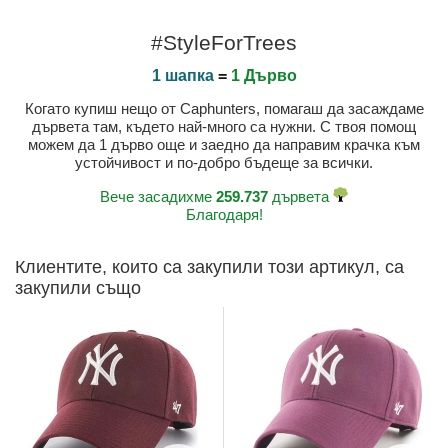
#StyleForTrees
1 шапка
=
1 Дърво
Когато купиш нещо от Caphunters, помагаш да засаждаме
дървета там, където най-много са нужни. С твоя помощ
можем да 1 дърво още и заедно да направим крачка към
устойчивост и по-добро бъдеще за всички.
Вече засадихме
259.737
дървета
Благодаря!
Клиентите, които са закупили този артикул, са
закупили също