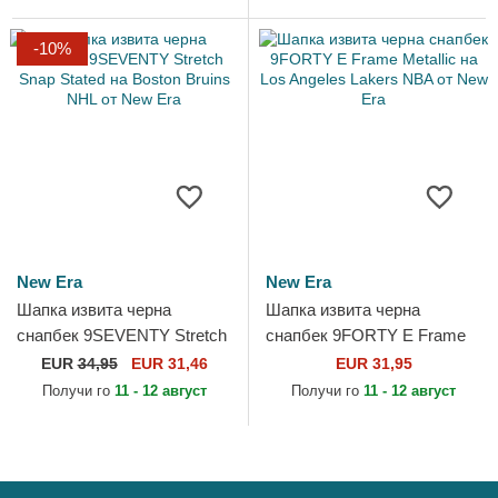
-10%
New Era
New Era
Шапка извита черна
Шапка извита черна
снапбек 9SEVENTY Stretch
снапбек 9FORTY E Frame
Snap Stated на Boston
Metallic на Los Angeles
EUR
34,95
EUR 31,46
EUR 31,95
Bruins NHL от New Era
Lakers NBA от New Era
Получи го
11 - 12 август
Получи го
11 - 12 август