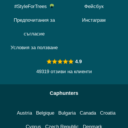
#StyleForTrees
Фейсбук
Предпочитания за
Инстаграм
съгласие
Условия за ползване
4.9
49319 отзиви на клиенти
Caphunters
Austria
Belgique
Bulgaria
Canada
Croatia
Cyprus
Czech Republic
Denmark