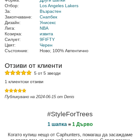
Форма:
Други шапки
Отбор:
Los Angeles Lakers
За:
Възрастен
Закопчаване:
Снапбек
Дизайн:
Унисекс
Лига:
NBA
Козирка:
извита
Силует:
9FIFTY
Цвят:
Черен
Състояние:
Ново; 100% Автентично
Отзиви от клиенти
5 от 5 звезди
1 клиентски отзиви
Публикувано на 2024-06-15 от Denis
#StyleForTrees
1 шапка
=
1 Дърво
Когато купиш нещо от Caphunters, помагаш да засаждаме