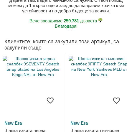
дървета там, където най-много са нужни. С твоя помощ
можем да 1 дърво още и заедно да направим крачка към
устойчивост и по-добро бъдеще за всички.
Вече засадихме
259.781
дървета
Благодаря!
Клиентите, които са закупили този артикул, са
закупили също
New Era
New Era
Шапка извита черна
Шапка извита тъмносин