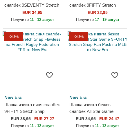
снапбек 9SEVENTY Stretch
снапбек 9FIFTY Stretch
Snap Stated на Los Angeles
Snap на New York Yankees
EUR 34,95
EUR 32,95
Kings NHL от New Era
MLB от New Era
Получи го
11 - 12 август
Получи го
17 - 19 август
-30%
-30%
New Era
New Era
Шапка извита синя снапбек
Шапка извита бежов
9FIFTY Stretch Snap
снапбек All Star Game
Flawless на French Rugby
9FORTY Stretch Snap Fan
EUR
38,95
EUR 27,27
EUR
34,95
EUR 24,47
Federation FFR от New Era
Pack на MLB от New Era
Получи го
11 - 12 август
Получи го
11 - 12 август