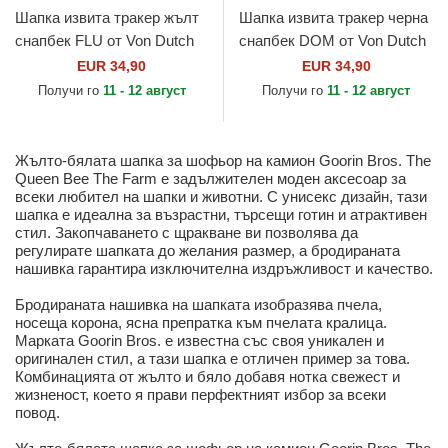
Шапка извита тракер жълт
Шапка извита тракер черна
снапбек FLU от Von Dutch
снапбек DOM от Von Dutch
EUR 34,90
EUR 34,90
Получи го
11 - 12 август
Получи го
11 - 12 август
Жълто-бялата шапка за шофьор на камион Goorin Bros. The
Queen Bee The Farm е задължителен моден аксесоар за
всеки любител на шапки и животни. С унисекс дизайн, тази
шапка е идеална за възрастни, търсещи готин и атрактивен
стил. Закопчаването с щракване ви позволява да
регулирате шапката до желания размер, а бродираната
нашивка гарантира изключителна издръжливост и качество.
Бродираната нашивка на шапката изобразява пчела,
носеща корона, ясна препратка към пчелата кралица.
Марката Goorin Bros. е известна със своя уникален и
оригинален стил, а тази шапка е отличен пример за това.
Комбинацията от жълто и бяло добавя нотка свежест и
жизненост, което я прави перфектният избор за всеки
повод.