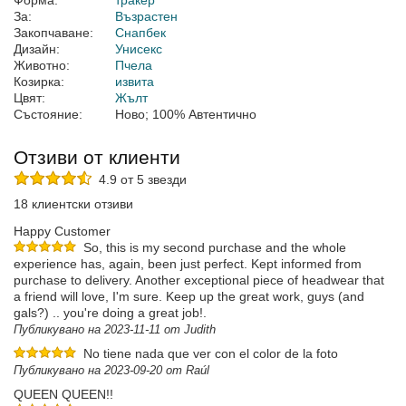
Форма:
тракер
За:
Възрастен
Закопчаване:
Снапбек
Дизайн:
Унисекс
Животно:
Пчела
Козирка:
извита
Цвят:
Жълт
Състояние:
Ново; 100% Автентично
Отзиви от клиенти
4.9 от 5 звезди
18 клиентски отзиви
Happy Customer
So, this is my second purchase and the whole
experience has, again, been just perfect. Kept informed from
purchase to delivery. Another exceptional piece of headwear that
a friend will love, I'm sure. Keep up the great work, guys (and
gals?) .. you're doing a great job!.
Публикувано на 2023-11-11 от Judith
No tiene nada que ver con el color de la foto
Публикувано на 2023-09-20 от Raúl
QUEEN QUEEN!!