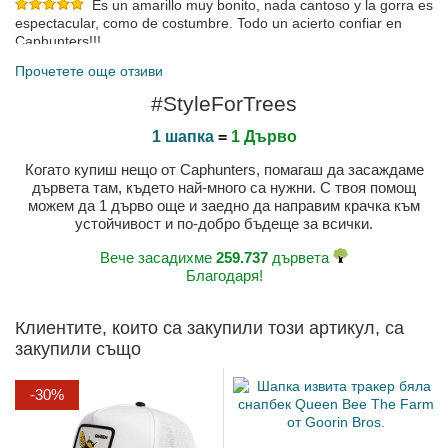
Es un amarillo muy bonito, nada cantoso y la gorra es
espectacular, como de costumbre. Todo un acierto confiar en
Caphunters!!!
Публикувано на 2023-09-11 от RAQUEL
Прочетете още отзиви
Less yellow than in the photo and more orange but still nice
#StyleForTrees
Публикувано на 2023-07-29 от Maurizio
1 шапка
=
1 Дърво
Когато купиш нещо от Caphunters, помагаш да засаждаме
дървета там, където най-много са нужни. С твоя помощ
можем да 1 дърво още и заедно да направим крачка към
устойчивост и по-добро бъдеще за всички.
Вече засадихме
259.737
дървета
Благодаря!
Клиентите, които са закупили този артикул, са
закупили също
-30%