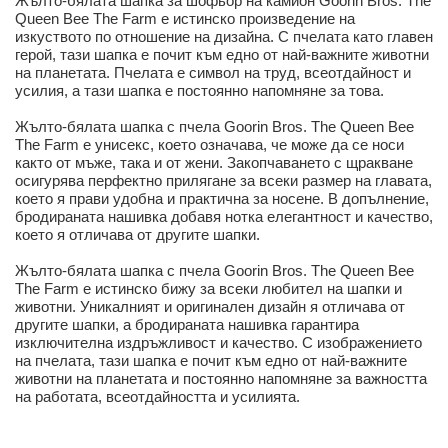
Жълто-бялата шапка за шофьор на камион Goorin Bros. The
Queen Bee The Farm е истинско произведение на
изкуството по отношение на дизайна. С пчелата като главен
герой, тази шапка е почит към едно от най-важните животни
на планетата. Пчелата е символ на труд, всеотдайност и
усилия, а тази шапка е постоянно напомняне за това.
Жълто-бялата шапка с пчела Goorin Bros. The Queen Bee
The Farm е унисекс, което означава, че може да се носи
както от мъже, така и от жени. Закопчаването с щракване
осигурява перфектно прилягане за всеки размер на главата,
което я прави удобна и практична за носене. В допълнение,
бродираната нашивка добавя нотка елегантност и качество,
което я отличава от другите шапки.
Жълто-бялата шапка с пчела Goorin Bros. The Queen Bee
The Farm е истинско бижу за всеки любител на шапки и
животни. Уникалният и оригинален дизайн я отличава от
другите шапки, а бродираната нашивка гарантира
изключителна издръжливост и качество. С изображението
на пчелата, тази шапка е почит към едно от най-важните
животни на планетата и постоянно напомняне за важността
на работата, всеотдайността и усилията.