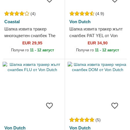
(4)
(4.9)
Coastal
Von Dutch
Шапка извита тракер
Шапка извита тракер жълт
многоцветен снапбек The
снапбек PAT YEL от Von
Tides Are Getting Higher HFT
Dutch
EUR 29,95
EUR 34,90
от Coastal
Получи го
11 - 12 август
Получи го
11 - 12 август
(5)
Von Dutch
Von Dutch