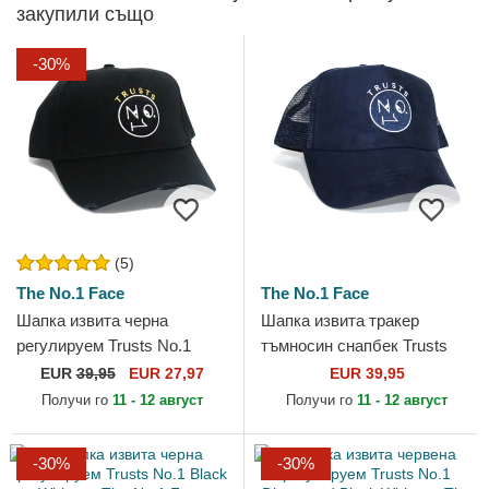
закупили също
-30%
(5)
The No.1 Face
The No.1 Face
Шапка извита черна
Шапка извита тракер
регулируем Trusts No.1
тъмносин снапбек Trusts
Distressed Black Gold от
No.1 Suede Navy White от
EUR
39,95
EUR 27,97
EUR 39,95
The No.1 Face
The No.1 Face
Получи го
11 - 12 август
Получи го
11 - 12 август
-30%
-30%