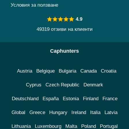
Условия за ползване
4.9
49319 отзиви на клиенти
Caphunters
Austria
Belgique
Bulgaria
Canada
Croatia
Cyprus
Czech Republic
Denmark
Deutschland
España
Estonia
Finland
France
Global
Greece
Hungary
Ireland
Italia
Latvia
Lithuania
Luxembourg
Malta
Poland
Portugal