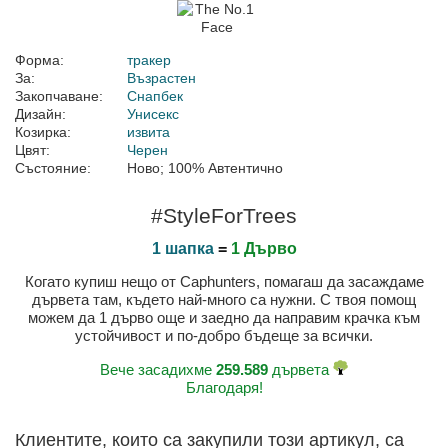
Форма:
тракер
За:
Възрастен
Закопчаване:
Снапбек
Дизайн:
Унисекс
Козирка:
извита
Цвят:
Черен
Състояние:
Ново; 100% Автентично
#StyleForTrees
1 шапка
=
1 Дърво
Когато купиш нещо от Caphunters, помагаш да засаждаме
дървета там, където най-много са нужни. С твоя помощ
можем да 1 дърво още и заедно да направим крачка към
устойчивост и по-добро бъдеще за всички.
Вече засадихме
259.589
дървета
Благодаря!
Клиентите, които са закупили този артикул, са