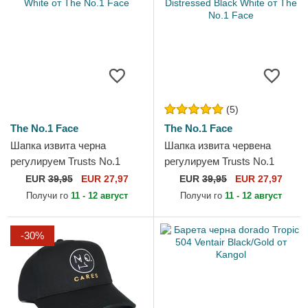
(5)
The No.1 Face
The No.1 Face
Шапка извита черна
Шапка извита червена
регулируем Trusts No.1
регулируем Trusts No.1
Black White от The No.1
Distressed Black White от
EUR
39,95
EUR 27,97
EUR
39,95
EUR 27,97
Face
The No.1 Face
Получи го
11 - 12 август
Получи го
11 - 12 август
-30%