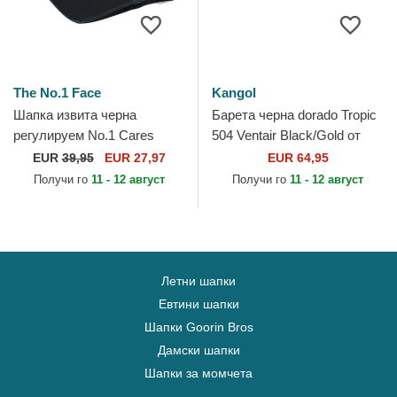
The No.1 Face
Kangol
Шапка извита черна
Барета черна dorado Tropic
регулируем No.1 Cares
504 Ventair Black/Gold от
Distressed Black Gold от
Kangol
EUR
39,95
EUR 27,97
EUR 64,95
The No.1 Face
Получи го
11 - 12 август
Получи го
11 - 12 август
Летни шапки
Евтини шапки
Шапки Goorin Bros
Дамски шапки
Шапки за момчета