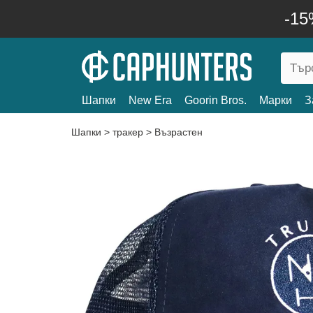
-15
Шапки
New Era
Goorin Bros.
Марки
З
Шапки
>
тракер
>
Възрастен