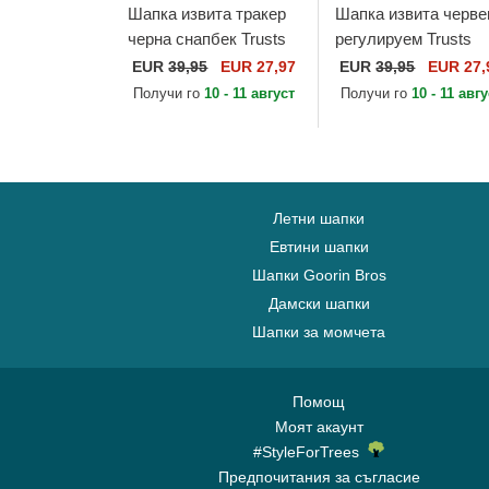
Шапка извита тракер
Шапка извита черве
черна снапбек Trusts
регулируем Trusts
No.1 Suede Black Gold
No.1 Distressed Blac
EUR
39,95
EUR 27,97
EUR
39,95
EUR 27,
от The No.1 Face
White от The No.1 F
Получи го
10 - 11 август
Получи го
10 - 11 авг
Летни шапки
Евтини шапки
Шапки Goorin Bros
Дамски шапки
Шапки за момчета
Помощ
Моят акаунт
#StyleForTrees
Предпочитания за съгласие