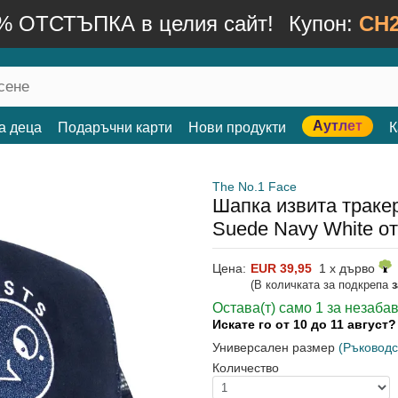
% ОТСТЪПКА в целия сайт!
Купон:
CH2
Аутлет
а деца
Подаръчни карти
Нови продукти
К
The No.1 Face
Шапка извита тракер
Suede Navy White от
Цена:
EUR 39,95
1 x дърво
(В количката за подкрепа
Остава(т) само 1 за незаба
Искате го от 10 до 11 август
Универсален размер
(Ръководс
Количество