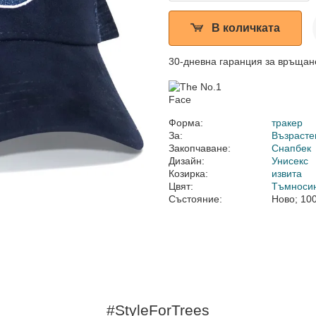
В количката
30-дневна гаранция за връщан
Форма:
тракер
За:
Възрасте
Закопчаване:
Снапбек
Дизайн:
Унисекс
Козирка:
извита
Цвят:
Тъмноси
Състояние:
Ново; 10
#StyleForTrees