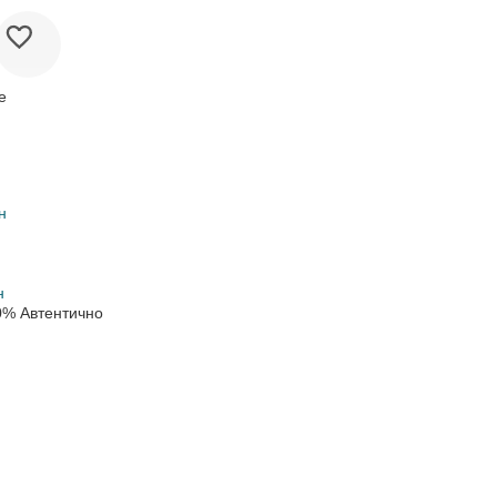
е
н
н
0% Автентично