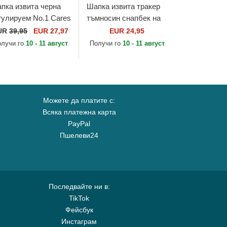
пка извита черна
Шапка извита тракер
гулируем No.1 Cares
тъмносин снапбек на
stressed Black Gold
New York Yankees MLB
UR
39,95
EUR 27,97
EUR 24,95
 The No.1 Face
от 47 Brand
олучи го
10 - 11 август
Получи го
10 - 11 август
Можете да платите с:
Всяка платежна карта
PayPal
Пшелеви24
Последвайте ни в:
TikTok
Фейсбук
Инстаграм