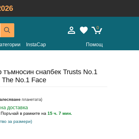
026
0
атегории
InstaCap
Помощ
 тъмносин снапбек Trusts No.1
 The No.1 Face
залесяване
планетата)
вна доставка
?
Поръчай в рамките на
15 ч. 7 мин.
тво за размери)