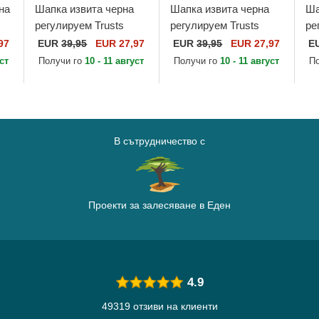
на
Шапка извита черна
Шапка извита черна
Ша
регулируем Trusts
регулируем Trusts
ре
k
No.1 Black White от
No.1 Distressed Black
Di
97
EUR
39,95
EUR 27,97
EUR
39,95
EUR 27,97
E
ace
The No.1 Face
Gold от The No.1 Face
от
уст
Получи го
10 - 11 август
Получи го
10 - 11 август
П
В сътрудничество с
Проекти за залесяване в Еден
4.9
49319 отзиви на клиенти