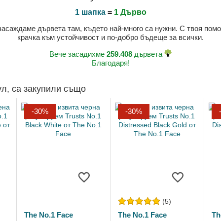
1 шапка
=
1 Дърво
 засаждаме дървета там, където най-много са нужни. С твоя пом
крачка към устойчивост и по-добро бъдеще за всички.
Вече засадихме
259.408
дървета
Благодаря!
ул, са закупили също
-30%
-30%
(5)
The No.1 Face
The No.1 Face
Th