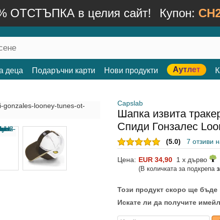
% ОТСТЪПКА в целия сайт!
Купон:
CH2
Аутлет
а деца
Подаръчни карти
Нови продукти
К
Capslab
Шапка извита траке
Спиди Гонзалес Loo
(5.0)
7 отзиви 
Цена:
EUR 34,90
1 x дърво
(В количката за подкрепа
Този продукт скоро ще бъде
Искате ли да получите имейл