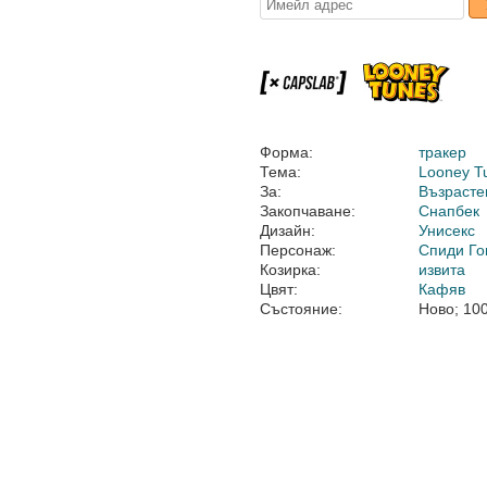
Форма:
тракер
Тема:
Looney T
За:
Възрасте
Закопчаване:
Снапбек
Дизайн:
Унисекс
Персонаж:
Спиди Го
Козирка:
извита
Цвят:
Кафяв
Състояние:
Ново; 10