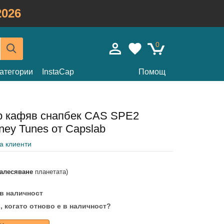
026
0
атегории
InstaCap
Помощ
р кафяв снапбек CAS SPE2
ney Tunes от Capslab
на клиенти
залесяване
планетата)
 в наличност
, когато отново е в наличност?