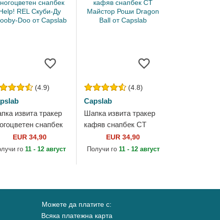
(4.9)
(4.8)
pslab
Capslab
пка извита тракер
Шапка извита тракер
огоцветен снапбек
кафяв снапбек CT
lp! REL Скуби-Ду
Майстор Роши Dragon
EUR 34,90
EUR 34,90
ooby-Doo от Capslab
Ball от Capslab
олучи го
11 - 12 август
Получи го
11 - 12 август
Можете да платите с:
Всяка платежна карта