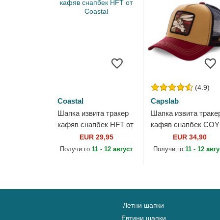
(4.9)
Coastal
Capslab
Шапка извита тракер
Шапка извита траке
кафяв снапбек HFT от
кафяв снапбек COY
Coastal
Койот Looney Tunes 
EUR 29,95
EUR 34,90
Capslab
Получи го
11 - 12 август
Получи го
11 - 12 авг
Летни шапки
Евтини шапки