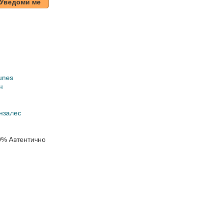
Уведоми ме
unes
н
нзалес
0% Автентично