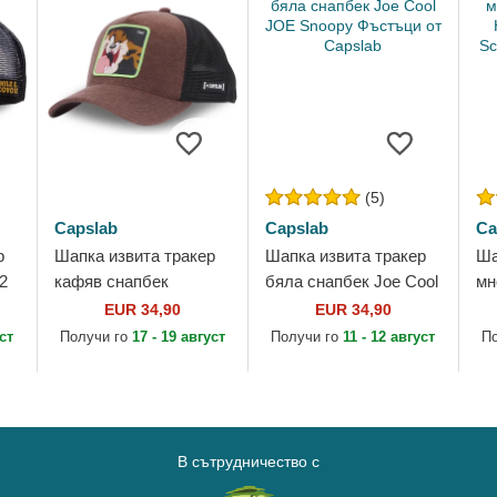
(5)
Capslab
Capslab
Ca
р
Шапка извита тракер
Шапка извита тракер
Ша
2
кафяв снапбек
бяла снапбек Joe Cool
мн
от
Тасманийски дявол
JOE Snoopy Фъстъци
He
EUR 34,90
EUR 34,90
Looney Tunes от
от Capslab
Sc
уст
Получи го
17 - 19 август
Получи го
11 - 12 август
П
Capslab
В сътрудничество с