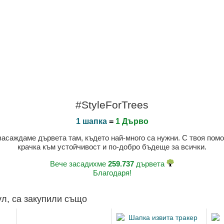
#StyleForTrees
1 шапка
=
1 Дърво
 засаждаме дървета там, където най-много са нужни. С твоя пом
крачка към устойчивост и по-добро бъдеще за всички.
Вече засадихме
259.737
дървета
Благодаря!
ул, са закупили също