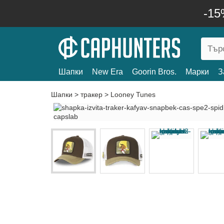
-15
Шапки
New Era
Goorin Bros.
Марки
З
Шапки
>
тракер
>
Looney Tunes