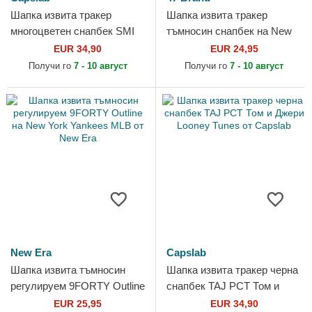
Шапка извита тракер
Шапка извита тракер
многоцветен снапбек SMI
тъмносин снапбек на New
Джери Looney Tunes от
York Yankees MLB от 47
EUR 34,90
EUR 24,95
Capslab
Brand
Получи го
7 - 10 август
Получи го
7 - 10 август
New Era
Capslab
Шапка извита тъмносин
Шапка извита тракер черна
регулируем 9FORTY Outline
снапбек TAJ PCT Том и
на New York Yankees MLB
Джери Looney Tunes от
EUR 25,95
EUR 34,90