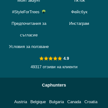
Моят акаунт
TikTok
#StyleForTrees
Фейсбук
Предпочитания за
Инстаграм
съгласие
Условия за ползване
4.9
49317 отзиви на клиенти
Caphunters
Austria
Belgique
Bulgaria
Canada
Croatia