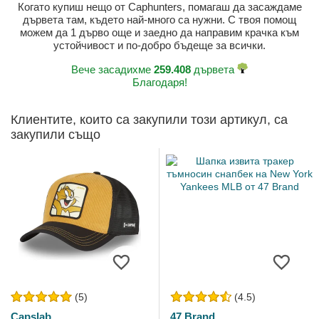
Когато купиш нещо от Caphunters, помагаш да засаждаме
дървета там, където най-много са нужни. С твоя помощ
можем да 1 дърво още и заедно да направим крачка към
устойчивост и по-добро бъдеще за всички.
Вече засадихме
259.408
дървета
Благодаря!
Клиентите, които са закупили този артикул, са
закупили също
(5)
(4.5)
Capslab
47 Brand