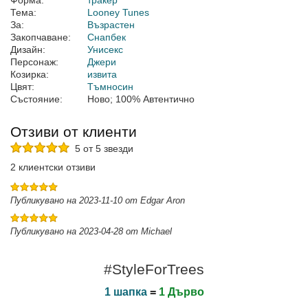
Форма:
тракер
Тема:
Looney Tunes
За:
Възрастен
Закопчаване:
Снапбек
Дизайн:
Унисекс
Персонаж:
Джери
Козирка:
извита
Цвят:
Тъмносин
Състояние:
Ново; 100% Автентично
Отзиви от клиенти
5 от 5 звезди
2 клиентски отзиви
Публикувано на 2023-11-10 от Edgar Aron
Публикувано на 2023-04-28 от Michael
#StyleForTrees
1 шапка
=
1 Дърво