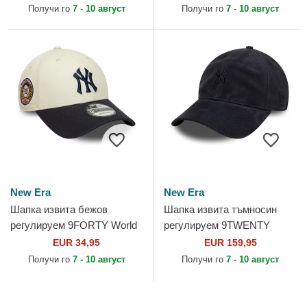
от New Era
Capslab
Получи го
7 - 10 август
Получи го
7 - 10 август
New Era
New Era
Шапка извита бежов
Шапка извита тъмносин
регулируем 9FORTY World
регулируем 9TWENTY
Series на New York Yankees
Suede на New York Yankees
EUR 34,95
EUR 159,95
MLB от New Era
MLB от New Era
Получи го
7 - 10 август
Получи го
7 - 10 август