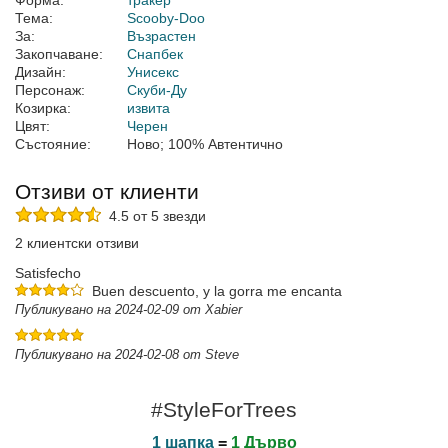
Форма:
тракер
Тема:
Scooby-Doo
За:
Възрастен
Закопчаване:
Снапбек
Дизайн:
Унисекс
Персонаж:
Скуби-Ду
Козирка:
извита
Цвят:
Черен
Състояние:
Ново; 100% Автентично
Отзиви от клиенти
4.5 от 5 звезди
2 клиентски отзиви
Satisfecho
Buen descuento, y la gorra me encanta
Публикувано на 2024-02-09 от Xabier
Публикувано на 2024-02-08 от Steve
#StyleForTrees
1 шапка
=
1 Дърво