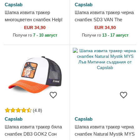
Capslab
Capslab
Шапка извита тракер
Шапка извита тракер черна
многоцветен снапбек Help!
снапбек SD3 VAN The
REL Скуби-Ду Scooby-Doo
Mystery Machine Scooby-
EUR 34,90
EUR 34,90
от Capslab
Doo от Capslab
Получи го
7 - 10 август
Получи го
13 - 17 август
(4.8)
Capslab
Capslab
Шапка извита тракер бяла
Шапка извита тракер черна
снапбек DB3 GOK2 Сон
снапбек Natural Mystik MYS