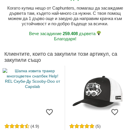
Когато купиш нещо от Caphunters, помагаш да засаждаме
дървета там, където най-много са нужни. С твоя помощ
можем да 1 дърво още и заедно да направим крачка към
устойчивост и по-добро бъдеще за всички.
Вече засадихме
259.408
дървета
Благодаря!
Клиентите, които са закупили този артикул, са
закупили също
(4.9)
(5)