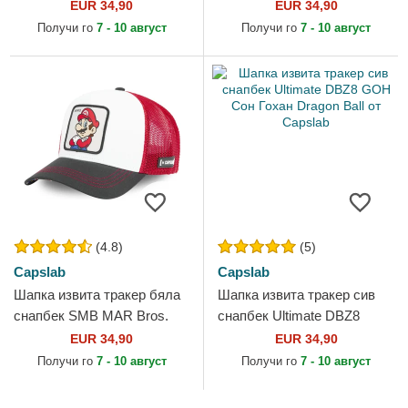
Гоку Dragon Ball от Capslab
Лъв Митични създания от
EUR 34,90
EUR 34,90
Capslab
Получи го
7 - 10 август
Получи го
7 - 10 август
(4.8)
(5)
Capslab
Capslab
Шапка извита тракер бяла
Шапка извита тракер сив
снапбек SMB MAR Bros.
снапбек Ultimate DBZ8
Марио Super Mario Bros. от
GOH Сон Гохан Dragon Ball
EUR 34,90
EUR 34,90
Capslab
от Capslab
Получи го
7 - 10 август
Получи го
7 - 10 август