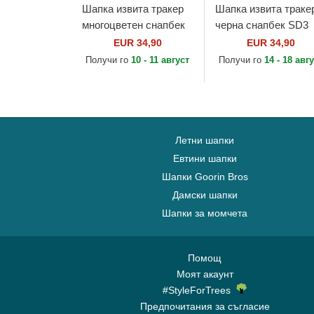
Шапка извита тракер
Шапка извита траке
многоцветен снапбек
черна снапбек SD3
Help! REL Скуби-Ду
VAN The Mystery
EUR 34,90
EUR 34,90
Scooby-Doo от Capslab
Machine Scooby-Do
Получи го
10 - 11 август
Получи го
14 - 18 авг
от Capslab
Летни шапки
Евтини шапки
Шапки Goorin Bros
Дамски шапки
Шапки за момчета
Помощ
Моят акаунт
#StyleForTrees
Предпочитания за съгласие