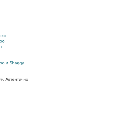
пки
oo
н
oo и Shaggy
0% Автентично