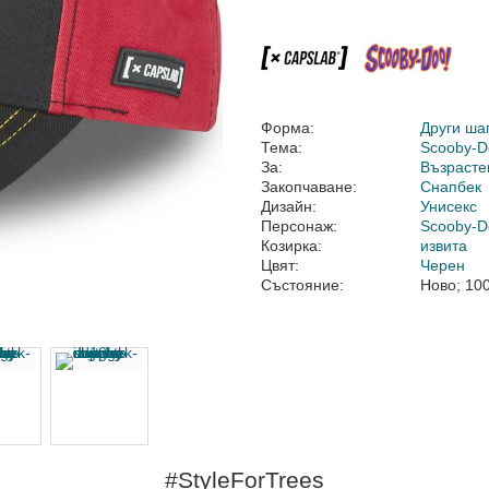
Форма:
Други ша
Тема:
Scooby-D
За:
Възрасте
Закопчаване:
Снапбек
Дизайн:
Унисекс
Персонаж:
Scooby-D
Козирка:
извита
Цвят:
Черен
Състояние:
Ново; 10
#StyleForTrees