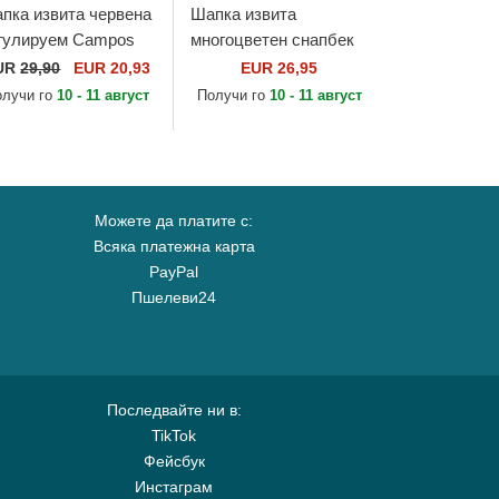
пка извита червена
Шапка извита
гулируем Campos
многоцветен снапбек
cing 1998 от Kimoa
за деца Peace Pizza
UR
29,90
EUR 20,93
EUR 26,95
Food от Djinns
олучи го
10 - 11 август
Получи го
10 - 11 август
Можете да платите с:
Всяка платежна карта
PayPal
Пшелеви24
Последвайте ни в:
TikTok
Фейсбук
Инстаграм