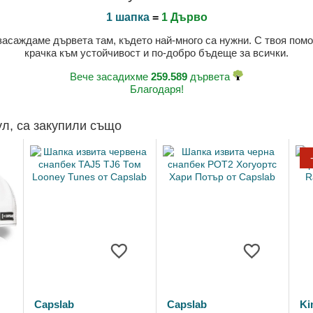
1 шапка
=
1 Дърво
 засаждаме дървета там, където най-много са нужни. С твоя пом
крачка към устойчивост и по-добро бъдеще за всички.
Вече засадихме
259.589
дървета
Благодаря!
ул, са закупили също
Capslab
Capslab
Ki