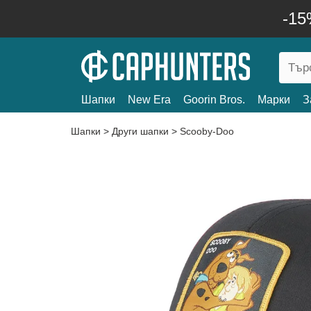
-15
Шапки
New Era
Goorin Bros.
Марки
З
Шапки
>
Други шапки
>
Scooby-Doo