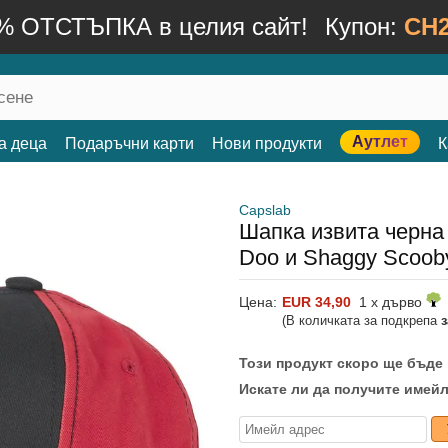
% ОТСТЪПКА в целия сайт!
Купон:
CH2
Аутлет
а деца
Подаръчни карти
Нови продукти
К
Capslab
Шапка извита черна
Doo и Shaggy Scoob
Цена:
EUR 34,90
1 x дърво
(В количката за подкрепа
Този продукт скоро ще бъде
Искате ли да получите имейл