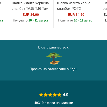
р
Шапка извита червена
Шапка извита черна
Ша
снапбек TAJ5 TJ6 Том
снапбек POT2
ре
Looney Tunes от
Хогуортс Хари Потър
Ra
EUR 34,90
EUR 34,90
E
o
Capslab
от Capslab
уст
Получи го
10 - 11 август
Получи го
10 - 11 август
П
В сътрудничество с
Проекти за залесяване в Еден
4.9
49319 отзиви на клиенти