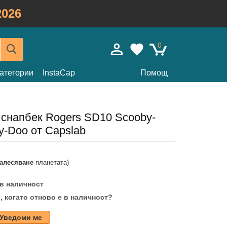
026
0
атегории
InstaCap
Помощ
 снапбек Rogers SD10 Scooby-
y-Doo от Capslab
залесяване
планетата)
 в наличност
, когато отново е в наличност?
Уведоми ме