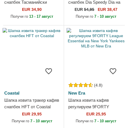
снапбек Тасманийски
снапбек Dia Speedy Dia на
дявол Looney Tunes от
Los Muertos The Farm от
EUR 34,90
EUR
54,95
EUR 38,47
Capslab
Goorin Bros.
Получи го
13 - 17 август
Получи го
7 - 10 август
(4.8)
Coastal
New Era
Шапка извита тракер кафяв
Шапка извита кафяв
снапбек HFT от Coastal
регулируем 9FORTY
League Essential на New
EUR 29,95
EUR 25,95
York Yankees MLB от New
Получи го
7 - 10 август
Получи го
7 - 10 август
Era