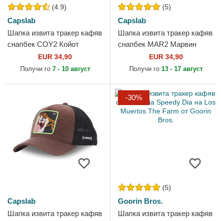
(4.9)
(5)
Capslab
Capslab
Шапка извита тракер кафяв
Шапка извита тракер кафяв
снапбек COY2 Койот
снапбек MAR2 Марвин
Looney Tunes от Capslab
Марсианецът Looney Tunes
EUR 34,90
EUR 34,90
от Capslab
Получи го
7 - 10 август
Получи го
13 - 17 август
-30%
(5)
Capslab
Goorin Bros.
Шапка извита тракер кафяв
Шапка извита тракер кафяв