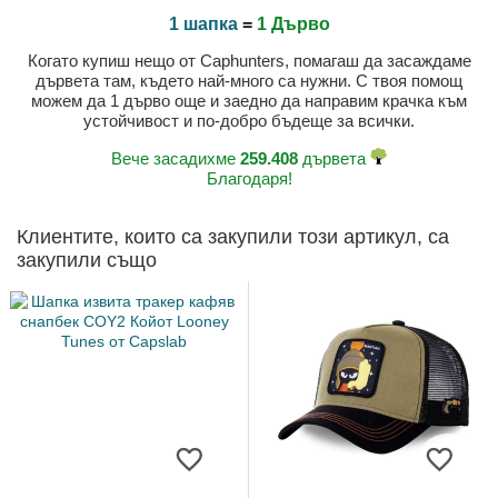
1 шапка
=
1 Дърво
Когато купиш нещо от Caphunters, помагаш да засаждаме
дървета там, където най-много са нужни. С твоя помощ
можем да 1 дърво още и заедно да направим крачка към
устойчивост и по-добро бъдеще за всички.
Вече засадихме
259.408
дървета
Благодаря!
Клиентите, които са закупили този артикул, са
закупили също