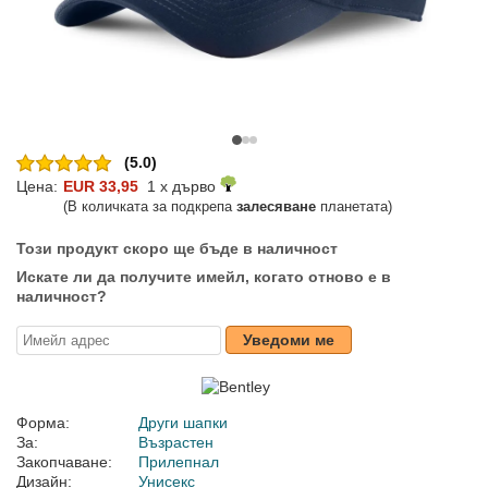
(5.0)
Цена:
EUR 33,95
1 x дърво
(В количката за подкрепа
залесяване
планетата)
Този продукт скоро ще бъде в наличност
Искате ли да получите имейл, когато отново е в
наличност?
Уведоми ме
Форма:
Други шапки
За:
Възрастен
Закопчаване:
Прилепнал
Дизайн:
Унисекс