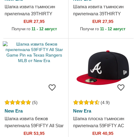
Шапка извита тъмносин
Шапка извита тъмносин
прилепнала 39THIRTY
прилепнала 39THIRTY
Classic на Los Angeles
Classic на New York
EUR 27,95
EUR 27,95
Dodgers MLB от New Era
Yankees MLB от New Era
Получи го
11 - 12 август
Получи го
11 - 12 август
(5)
(4.9)
New Era
New Era
Шапка извита бежов
Шапка плоска тъмносин
прилепнала 59FIFTY All Star
прилепнала 59FIFTY AC
Game Pin на Texas Rangers
Perf на Atlanta Braves MLB
EUR 53,95
EUR 40,95