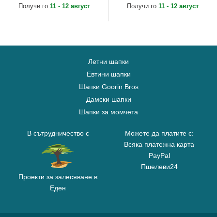
MLB от New Era
от New Era
Получи го
11 - 12 август
Получи го
11 - 12 август
Летни шапки
Евтини шапки
Шапки Goorin Bros
Дамски шапки
Шапки за момчета
В сътрудничество с
Можете да платите с:
Всяка платежна карта
PayPal
Пшелеви24
Проекти за залесяване в
Еден