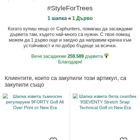
#StyleForTrees
1 шапка
=
1 Дърво
Когато купиш нещо от Caphunters, помагаш да засаждаме
дървета там, където най-много са нужни. С твоя помощ
можем да 1 дърво още и заедно да направим крачка към
устойчивост и по-добро бъдеще за всички.
Вече засадихме
259.589
дървета
Благодаря!
Клиентите, които са закупили този артикул, са
закупили също