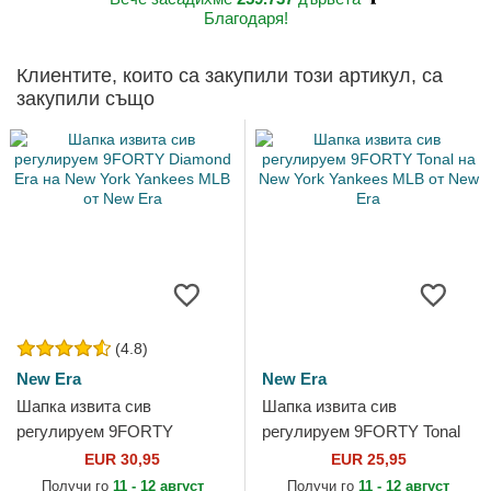
Благодаря!
Клиентите, които са закупили този артикул, са
закупили също
(4.8)
New Era
New Era
Шапка извита сив
Шапка извита сив
регулируем 9FORTY
регулируем 9FORTY Tonal
Diamond Era на New York
на New York Yankees MLB
EUR 30,95
EUR 25,95
Yankees MLB от New Era
от New Era
Получи го
11 - 12 август
Получи го
11 - 12 август