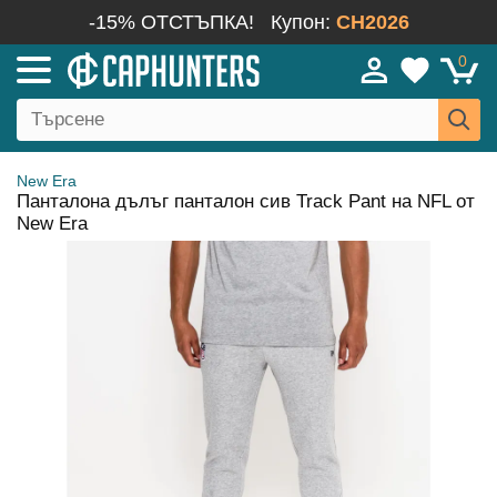
-15% ОТСТЪПКА!
Купон:
CH2026
0
New Era
Панталона дълъг панталон сив Track Pant на NFL от
New Era