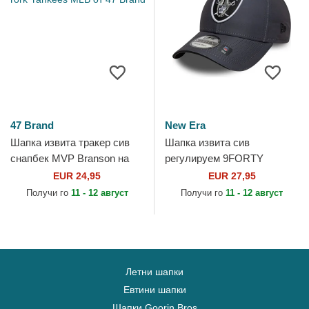
47 Brand
New Era
Шапка извита тракер сив
Шапка извита сив
снапбек MVP Branson на
регулируем 9FORTY
New York Yankees MLB от
Microfibre на Las Vegas
EUR 24,95
EUR 27,95
47 Brand
Raiders NFL от New Era
Получи го
11 - 12 август
Получи го
11 - 12 август
Летни шапки
Евтини шапки
Шапки Goorin Bros