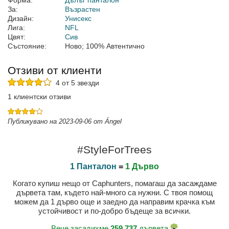
Форма:
Дълъг панталон
За:
Възрастен
Дизайн:
Унисекс
Лига:
NFL
Цвят:
Сив
Състояние:
Ново; 100% Автентично
Отзиви от клиенти
4 от 5 звезди
1 клиентски отзиви
Публикувано на 2023-09-06 от Ángel
#StyleForTrees
1 Панталон
=
1 Дърво
Когато купиш нещо от Caphunters, помагаш да засаждаме
дървета там, където най-много са нужни. С твоя помощ
можем да 1 дърво още и заедно да направим крачка към
устойчивост и по-добро бъдеще за всички.
Вече засадихме
259.737
дървета