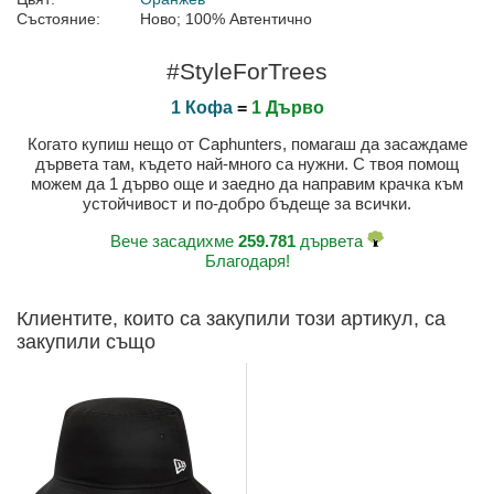
Състояние:
Ново; 100% Автентично
#StyleForTrees
1 Кофа
=
1 Дърво
Когато купиш нещо от Caphunters, помагаш да засаждаме
дървета там, където най-много са нужни. С твоя помощ
можем да 1 дърво още и заедно да направим крачка към
устойчивост и по-добро бъдеще за всички.
Вече засадихме
259.781
дървета
Благодаря!
Клиентите, които са закупили този артикул, са
закупили също