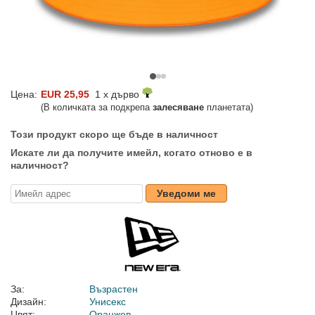
Цена:
EUR 25,95
1 x дърво
(В количката за подкрепа
залесяване
планетата)
Този продукт скоро ще бъде в наличност
Искате ли да получите имейл, когато отново е в
наличност?
Уведоми ме
За:
Възрастен
Дизайн:
Унисекс
Цвят:
Оранжев