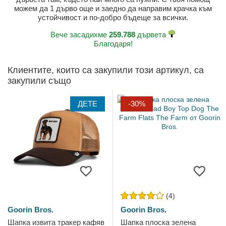
можем да 1 дърво още и заедно да направим крачка към
устойчивост и по-добро бъдеще за всички.
Вече засадихме
259.788
дървета
Благодаря!
Клиентите, които са закупили този артикул, са
закупили също
ДЕТЕ
-30%
(4)
Goorin Bros.
Goorin Bros.
Шапка извита тракер кафяв
Шапка плоска зелена