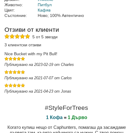
Животно:
Питбул
Цвят:
Кафяв
Състояние:
Ново; 100% Автентично
Отзиви от клиенти
5 от 5 звезди
3 клиентски отзиви
Nice Bucket with my Pit Bull!
Публикувано на 2023-02-19 от Charles
Публикувано на 2021-07-07 от Carlos
Публикувано на 2021-04-23 от Jonas
#StyleForTrees
1 Кофа
=
1 Дърво
Когато купиш нещо от Caphunters, помагаш да засаждаме
дървета там, където най-много са нужни. С твоя помощ