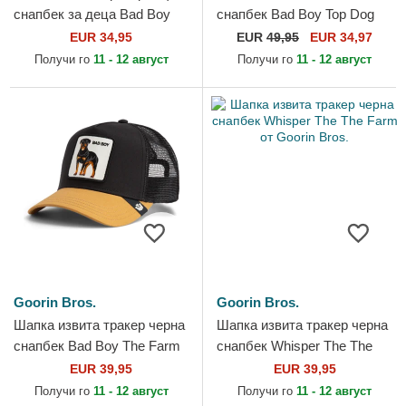
снапбек за деца Bad Boy
снапбек Bad Boy Top Dog
Mini The Farm от Goorin
The Farm Flats The Farm от
EUR 34,95
EUR
49,95
EUR 34,97
Bros.
Goorin Bros.
Получи го
11 - 12 август
Получи го
11 - 12 август
Goorin Bros.
Goorin Bros.
Шапка извита тракер черна
Шапка извита тракер черна
снапбек Bad Boy The Farm
снапбек Whisper The The
от Goorin Bros.
Farm от Goorin Bros.
EUR 39,95
EUR 39,95
Получи го
11 - 12 август
Получи го
11 - 12 август