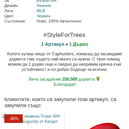
За:
Възрастен
Дизайн:
Унисекс
Лига:
MLB
Цвят:
Червен
Състояние:
Ново; 100% Автентично
#StyleForTrees
1 Артикул
=
1 Дърво
Когато купиш нещо от Caphunters, помагаш да засаждаме
дървета там, където най-много са нужни. С твоя помощ
можем да 1 дърво още и заедно да направим крачка към
устойчивост и по-добро бъдеще за всички.
Вече засадихме
259.589
дървета
Благодаря!
Клиентите, които са закупили този артикул, са
закупили също
-30%