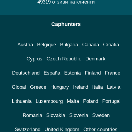
49319 отзиви на клиенти
Caphunters
Austria
Belgique
Bulgaria
Canada
Croatia
Cyprus
Czech Republic
Denmark
Deutschland
España
Estonia
Finland
France
Global
Greece
Hungary
Ireland
Italia
Latvia
Lithuania
Luxembourg
Malta
Poland
Portugal
Romania
Slovakia
Slovenia
Sweden
Switzerland
United Kingdom
Other countries