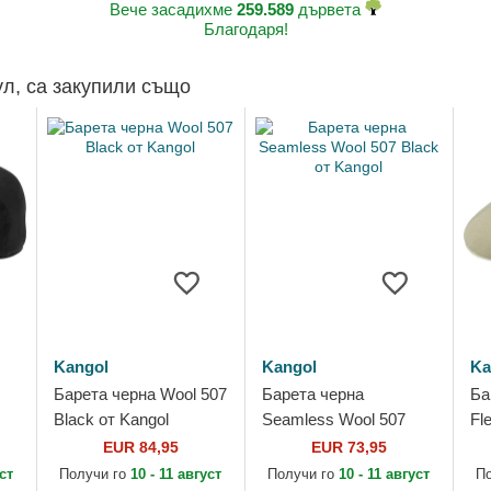
Вече засадихме
259.589
дървета
Благодаря!
ул, са закупили също
Kangol
Kangol
Ka
Барета черна Wool 507
Барета черна
Ба
Black от Kangol
Seamless Wool 507
Fl
Black от Kangol
Ka
EUR 84,95
EUR 73,95
уст
Получи го
10 - 11 август
Получи го
10 - 11 август
П