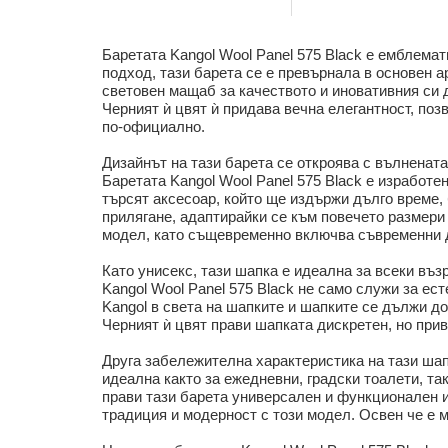
Баретата Kangol Wool Panel 575 Black е емблемат
подход, тази барета се е превърнала в основен а
световен мащаб за качеството и иновативния си д
Черният ѝ цвят ѝ придава вечна елегантност, поз
по-официално.
Дизайнът на тази барета се откроява с вълнената
Баретата Kangol Wool Panel 575 Black е изработе
търсят аксесоар, който ще издържи дълго време, 
прилягане, адаптирайки се към повечето размери 
модел, като същевременно включва съвременни д
Като унисекс, тази шапка е идеална за всеки въз
Kangol Wool Panel 575 Black не само служи за ест
Kangol в света на шапките и шапките се дължи до
Черният ѝ цвят прави шапката дискретен, но при
Друга забележителна характеристика на тази шапк
идеална както за ежедневни, градски тоалети, так
прави тази барета универсален и функционален и
традиция и модерност с този модел. Освен че е 