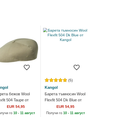
(5)
ngol
Kangol
рета бежов Wool
Барета тъмносин Wool
exfit 504 Taupe от
Flexfit 504 Dk Blue от
ngol
Kangol
EUR 54,95
EUR 54,95
олучи го
10 - 11 август
Получи го
10 - 11 август