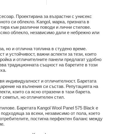
ксесоар. Проектирана за възрастни с унисекс
ното си облекло. Kangol, марка, призната в
птира към различни поводи и лични стилове.
 всяко облекло, независимо дали е небрежно или
ра, но и отлична топлина в студено време.
т и устойчивост, важни аспекти за тези, които
 кройка и отличителните панели предлагат удобно
азва традиционната същност на баретите в този
ха.
бавя индивидуалност и отличителност. Баретата
одарение на вълнения си състав. Репутацията на
екти, които са ясно отразени в тази барета.
т семпъл, но отличителен стил.
тилове. Баретата Kangol Wool Panel 575 Black е
и подходяща за всеки, независимо от пола, което
потребителите, постигна перфектен баланс между
ие.