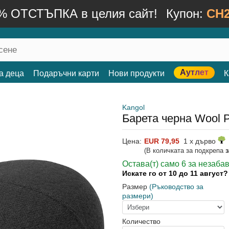
% ОТСТЪПКА в целия сайт!
Купон:
CH2
Аутлет
а деца
Подаръчни карти
Нови продукти
К
Kangol
Барета черна Wool P
Цена:
EUR 79,95
1 x дърво
(В количката за подкрепа
Остава(т) само 6 за незаба
Искате го от 10 до 11 август
Размер
(Ръководство за
размери)
Количество