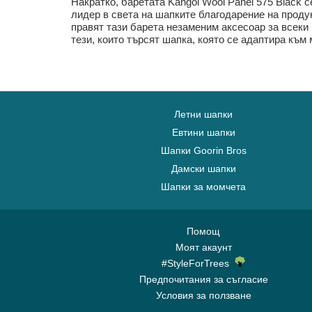
Накратко, баретата Kangol Wool Panel 575 Black 
лидер в света на шапките благодарение на продук
правят тази барета незаменим аксесоар за всеки 
тези, които търсят шапка, която се адаптира към
Летни шапки
Евтини шапки
Шапки Goorin Bros
Дамски шапки
Шапки за момчета
Помощ
Моят акаунт
#StyleForTrees
Предпочитания за съгласие
Условия за ползване