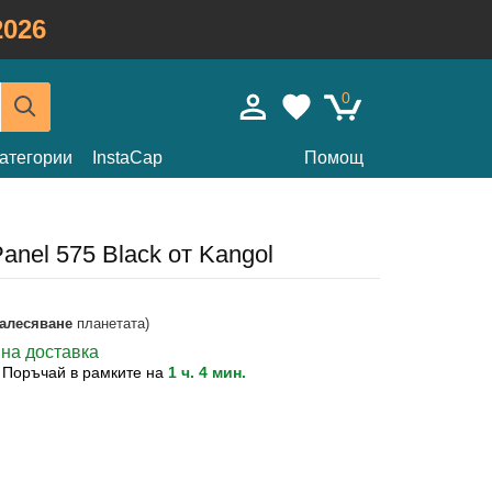
026
0
атегории
InstaCap
Помощ
anel 575 Black от Kangol
залесяване
планетата)
вна доставка
?
Поръчай в рамките на
1 ч. 4 мин.