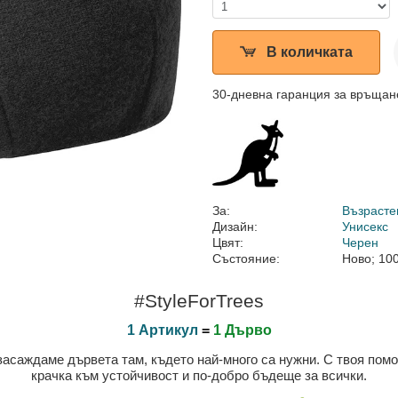
В количката
30-дневна гаранция за връщан
За:
Възрасте
Дизайн:
Унисекс
Цвят:
Черен
Състояние:
Ново; 10
#StyleForTrees
1 Артикул
=
1 Дърво
 засаждаме дървета там, където най-много са нужни. С твоя пом
крачка към устойчивост и по-добро бъдеще за всички.