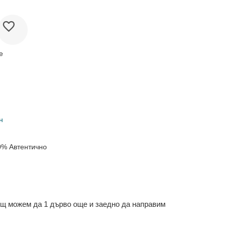
е
н
0% Автентично
ощ можем да 1 дърво още и заедно да направим