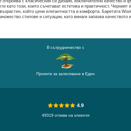
се откроява с класическия си дизайн, изключително качество и 
ти като този, които съчетават естетика и практичност. Черният 
възрастен, който цени елегантността и комфорта. Баретата Wool
 множество стилове и ситуации, като винаги запазва качеството 
В сътрудничество с
Проекти за залесяване в Еден
4.9
49319 отзиви на клиенти