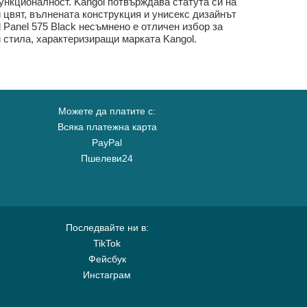
функционалност. Kangol потвърждава статута си на
ѝ цвят, вълнената конструкция и унисекс дизайнът
 Panel 575 Black несъмнено е отличен избор за
и стила, характеризиращи марката Kangol.
Можете да платите с:
Всяка платежна карта
PayPal
Пшелеви24
Последвайте ни в:
TikTok
Фейсбук
Инстаграм