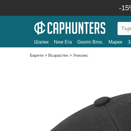
-15
Шапки
New Era
Goorin Bros.
Марки
З
Барети
>
Възрастен
>
Унисекс