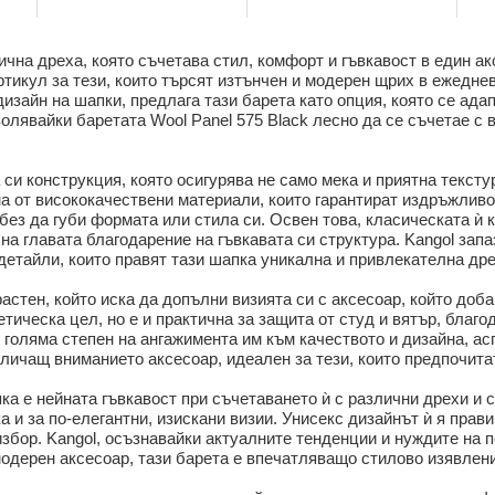
ична дреха, която съчетава стил, комфорт и гъвкавост в един а
ртикул за тези, които търсят изтънчен и модерен щрих в ежеднев
изайн на шапки, предлага тази барета като опция, която се ада
волявайки баретата Wool Panel 575 Black лесно да се съчетае с
 си конструкция, която осигурява не само мека и приятна тексту
на от висококачествени материали, които гарантират издръжливос
без да губи формата или стила си. Освен това, класическата ѝ
на главата благодарение на гъвкавата си структура. Kangol зап
етайли, които правят тази шапка уникална и привлекателна дре
растен, който иска да допълни визията си с аксесоар, който до
етическа цел, но е и практична за защита от студ и вятър, благ
 голяма степен на ангажимента им към качеството и дизайна, асп
вличащ вниманието аксесоар, идеален за тези, които предпочита
а е нейната гъвкавост при съчетаването ѝ с различни дрехи и с
а и за по-елегантни, изискани визии. Унисекс дизайнът ѝ я прав
збор. Kangol, осъзнавайки актуалните тенденции и нуждите на 
модерен аксесоар, тази барета е впечатляващо стилово изявлен