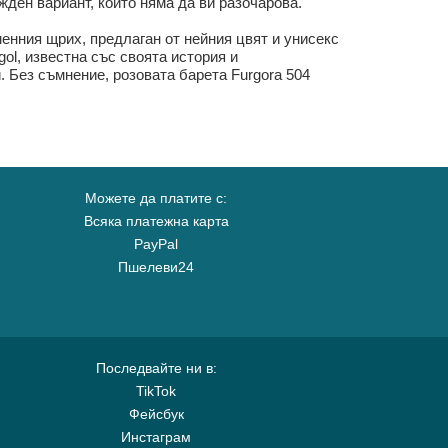
ден вариант, който няма да ви разочарова.
енния щрих, предлаган от нейния цвят и унисекс
ol, известна със своята история и
. Без съмнение, розовата барета Furgora 504
Можете да платите с:
Всяка платежна карта
PayPal
Пшелеви24
Последвайте ни в:
TikTok
Фейсбук
Инстаграм