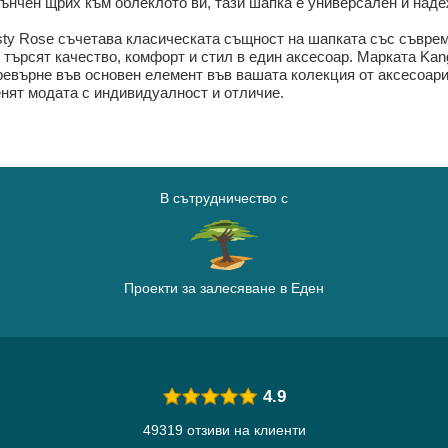
нчен щрих към облеклото ви, тази шапка е универсален и надеж
usty Rose съчетава класическата същност на шапката със съврем
о търсят качество, комфорт и стил в един аксесоар. Марката Kang
ревърне във основен елемент във вашата колекция от аксесоари
енят модата с индивидуалност и отличие.
В сътрудничество с
Проекти за залесяване в Еден
4.9
49319 отзиви на клиенти