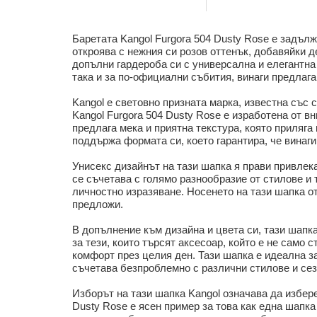
Баретата Kangol Furgora 504 Dusty Rose е задълж
откроява с нежния си розов оттенък, добавяйки д
допълни гардероба си с универсална и елегантна
така и за по-официални събития, винаги предлага
Kangol е световно призната марка, известна със 
Kangol Furgora 504 Dusty Rose е изработена от в
предлага мека и приятна текстура, която приляга
поддържа формата си, което гарантира, че винаги
Унисекс дизайнът на тази шапка я прави привлека
се съчетава с голямо разнообразие от стилове и 
личностно изразяване. Носенето на тази шапка от
предложи.
В допълнение към дизайна и цвета си, тази шапка
за тези, които търсят аксесоар, който е не само
комфорт през целия ден. Тази шапка е идеална за
съчетава безпроблемно с различни стилове и сез
Изборът на тази шапка Kangol означава да избере
Dusty Rose е ясен пример за това как една шапка