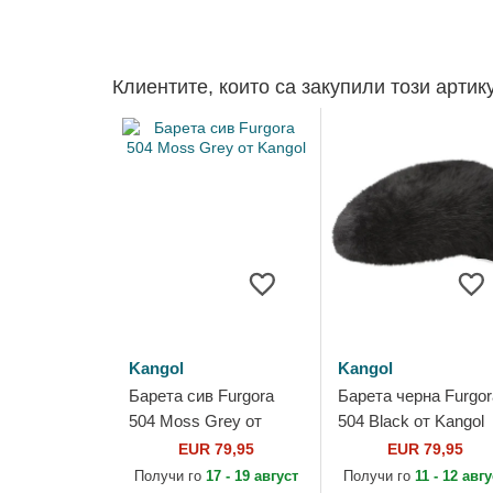
Клиентите, които са закупили този артик
Kangol
Kangol
Барета сив Furgora
Барета черна Furgor
504 Moss Grey от
504 Black от Kangol
Kangol
EUR 79,95
EUR 79,95
Получи го
17 - 19 август
Получи го
11 - 12 авг