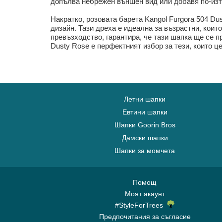
допълва небрежен външен вид или добавя по-изтъ
Накратко, розовата барета Kangol Furgora 504 D
дизайн. Тази дреха е идеална за възрастни, коит
превъзходство, гарантира, че тази шапка ще се п
Dusty Rose е перфектният избор за тези, които ц
Летни шапки
Евтини шапки
Шапки Goorin Bros
Дамски шапки
Шапки за момчета
Помощ
Моят акаунт
#StyleForTrees
Предпочитания за съгласие