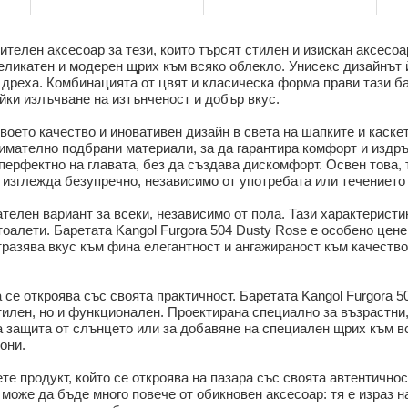
MLB от New Era
ML
ителен аксесоар за тези, които търсят стилен и изискан аксесоа
еликатен и модерен щрих към всяко облекло. Унисекс дизайнът ѝ
 дреха. Комбинацията от цвят и класическа форма прави тази б
йки излъчване на изтънченост и добър вкус.
своето качество и иновативен дизайн в света на шапките и каскет
нимателно подбрани материали, за да гарантира комфорт и издръ
 перфектно на главата, без да създава дискомфорт. Освен това,
 изглежда безупречно, независимо от употребата или течението
телен вариант за всеки, независимо от пола. Тази характерист
тоалети. Баретата Kangol Furgora 504 Dusty Rose е особено цене
разява вкус към фина елегантност и ангажираност към качество
 се откроява със своята практичност. Баретата Kangol Furgora 5
 стилен, но и функционален. Проектирана специално за възрастни
 защита от слънцето или за добавяне на специален щрих към вся
они.
те продукт, който се откроява на пазара със своята автентичнос
 може да бъде много повече от обикновен аксесоар: тя е израз 