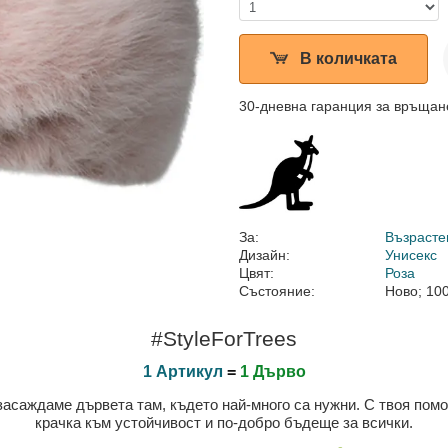
В количката
30-дневна гаранция за връщан
За:
Възрасте
Дизайн:
Унисекс
Цвят:
Роза
Състояние:
Ново; 10
#StyleForTrees
1 Артикул
=
1 Дърво
 засаждаме дървета там, където най-много са нужни. С твоя пом
крачка към устойчивост и по-добро бъдеще за всички.