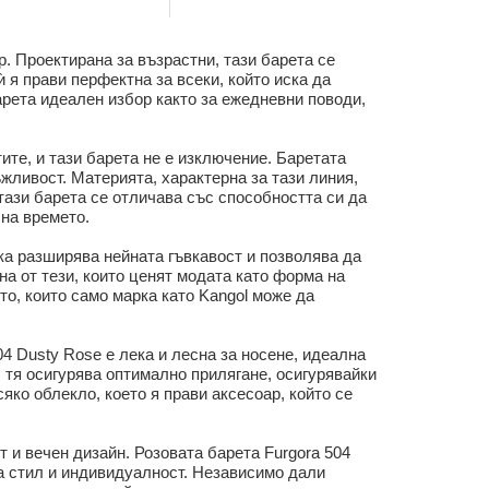
B от New Era
р. Проектирана за възрастни, тази барета се
 я прави перфектна за всеки, който иска да
арета идеален избор както за ежедневни поводи,
ите, и тази барета не е изключение. Баретата
жливост. Материята, характерна за тази линия,
 тази барета се отличава със способността си да
 на времето.
ика разширява нейната гъвкавост и позволява да
на от тези, които ценят модата като форма на
то, които само марка като Kangol може да
04 Dusty Rose е лека и лесна за носене, идеална
, тя осигурява оптимално прилягане, осигурявайки
ко облекло, което я прави аксесоар, който се
т и вечен дизайн. Розовата барета Furgora 504
на стил и индивидуалност. Независимо дали