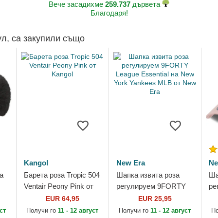
Вече засадихме
259.737
дървета
Благодаря!
ул, са закупили също
Kangol
New Era
Ne
a
Барета роза Tropic 504
Шапка извита роза
Ша
Ventair Peony Pink от
регулируем 9FORTY
ре
Kangol
League Essential на
Le
EUR 64,95
EUR 25,95
New York Yankees
Ne
уст
Получи го
11 - 12 август
Получи го
11 - 12 август
П