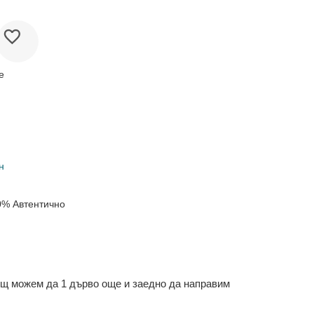
е
н
0% Автентично
ощ можем да 1 дърво още и заедно да направим