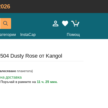
026
0
атегории
InstaCap
Помощ
 504 Dusty Rose от Kangol
залесяване
планетата)
вна доставка
?
Поръчай в рамките на
11 ч. 25 мин.