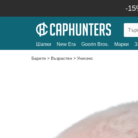
-15
Шапки
New Era
Goorin Bros.
Марки
З
Барети
>
Възрастен
>
Унисекс