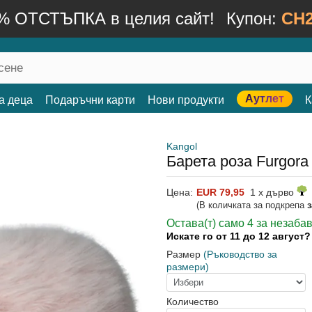
% ОТСТЪПКА в целия сайт!
Купон:
CH2
Аутлет
а деца
Подаръчни карти
Нови продукти
К
Kangol
Барета роза Furgora
Цена:
EUR 79,95
1 x дърво
(В количката за подкрепа
Остава(т) само 4 за незаба
Искате го от 11 до 12 август
Размер
(Ръководство за
размери)
Количество