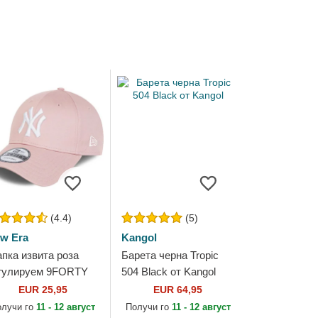
(4.4)
(5)
w Era
Kangol
пка извита роза
Барета черна Tropic
гулируем 9FORTY
504 Black от Kangol
ague Essential на
EUR 25,95
EUR 64,95
w York Yankees
олучи го
11 - 12 август
Получи го
11 - 12 август