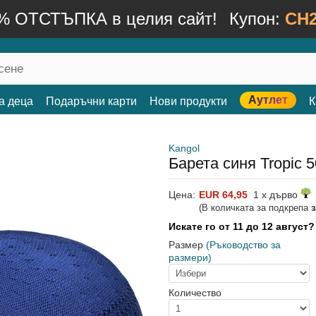
% ОТСТЪПКА в целия сайт!
Купон:
CH2
Аутлет
а деца
Подаръчни карти
Нови продукти
К
Kangol
Барета синя Tropic 5
Цена:
EUR 64,95
1 x дърво
(В количката за подкрепа
Искате го от 11 до 12 август
Размер
(Ръководство за
размери)
Количество