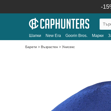
-15
Шапки
New Era
Goorin Bros.
Марки
З
Барети
>
Възрастен
>
Унисекс