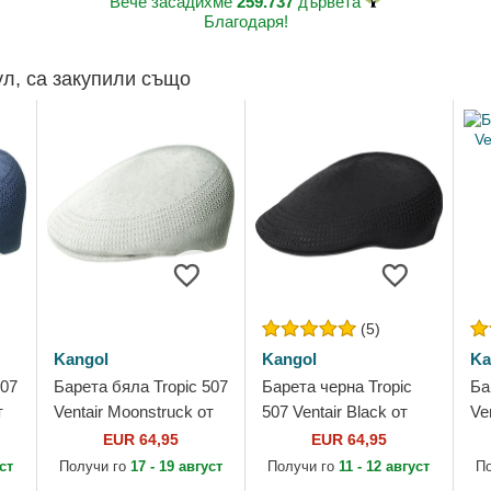
Вече засадихме
259.737
дървета
Благодаря!
ул, са закупили също
(5)
Kangol
Kangol
Ka
507
Барета бяла Tropic 507
Барета черна Tropic
Ба
т
Ventair Moonstruck от
507 Ventair Black от
Ve
Kangol
Kangol
EUR 64,95
EUR 64,95
уст
Получи го
17 - 19 август
Получи го
11 - 12 август
П