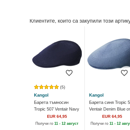
Клиентите, които са закупили този артик
(5)
Kangol
Kangol
Барета тъмносин
Барета синя Tropic 
Tropic 507 Ventair Navy
Ventair Denim Blue о
от Kangol
Kangol
EUR 64,95
EUR 64,95
Получи го
11 - 12 август
Получи го
11 - 12 авг