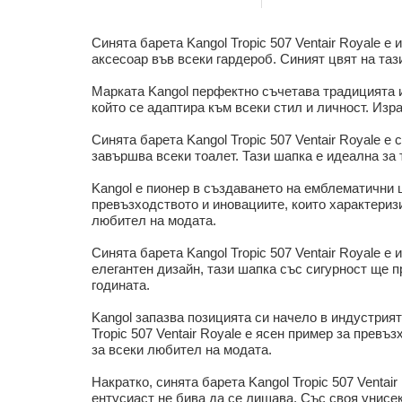
Синята барета Kangol Tropic 507 Ventair Royale 
аксесоар във всеки гардероб. Синият цвят на тази
Марката Kangol перфектно съчетава традицията и 
който се адаптира към всеки стил и личност. Из
Синята барета Kangol Tropic 507 Ventair Royale е
завършва всеки тоалет. Тази шапка е идеална за т
Kangol е пионер в създаването на емблематични ша
превъзходството и иновациите, които характериз
любител на модата.
Синята барета Kangol Tropic 507 Ventair Royale е
елегантен дизайн, тази шапка със сигурност ще 
годината.
Kangol запазва позицията си начело в индустрият
Tropic 507 Ventair Royale е ясен пример за прев
за всеки любител на модата.
Накратко, синята барета Kangol Tropic 507 Ventai
ентусиаст не бива да се лишава. Със своя унисек