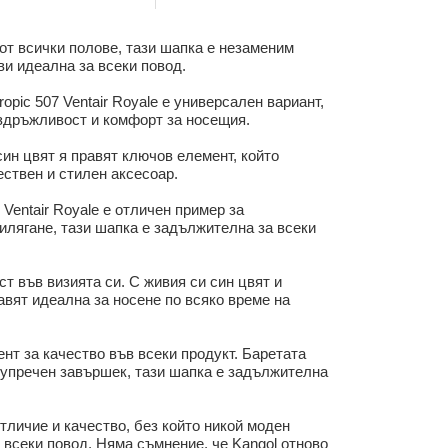
 от всички полове, тази шапка е незаменим
ви идеална за всеки повод.
pic 507 Ventair Royale е универсален вариант,
издръжливост и комфорт за носещия.
 син цвят я правят ключов елемент, който
ествен и стилен аксесоар.
Ventair Royale е отличен пример за
илягане, тази шапка е задължителна за всеки
ст във визията си. С живия си син цвят и
авят идеална за носене по всяко време на
нт за качество във всеки продукт. Баретата
безупречен завършек, тази шапка е задължителна
отличие и качество, без който никой моден
а всеки повод. Няма съмнение, че Kangol отново