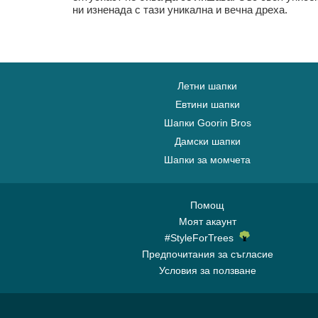
ни изненада с тази уникална и вечна дреха.
Летни шапки
Евтини шапки
Шапки Goorin Bros
Дамски шапки
Шапки за момчета
Помощ
Моят акаунт
#StyleForTrees
Предпочитания за съгласие
Условия за ползване