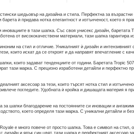
е истински шедьовър на дизайна и стила. Перфектна за възрастни
 барета ѝ придава нотка елегантност и изтънченост, което я пра
иновациите в тази шапка. Със своя унисекс дизайн, баретата Tro
работена от висококачествени материали, тази шапка гарантира 
 синоним на стил и отличие. Уникалният ѝ дизайн и интензивният
ези, които искат да се откроят и да направят впечатление с кач
пки, които задават тенденциите от години. Баретата Tropic 507 
ират тази марка. С прецизно изработени детайли и перфектно пр
 идеалният аксесоар за тези, които търсят нотка стил и изтънчено
привлече погледите. Удобната ѝ кройка и дишащата материя я пр
а за шапки благодарение на постоянните си иновации и ангажиме
ъзходството, което определя тази марка. С уникални детайли и 
r Royale е много повече от просто шапка. Това е символ на стил, 
с дизайн и ярък син цвят, тази шапка е перфектният аксесоар з