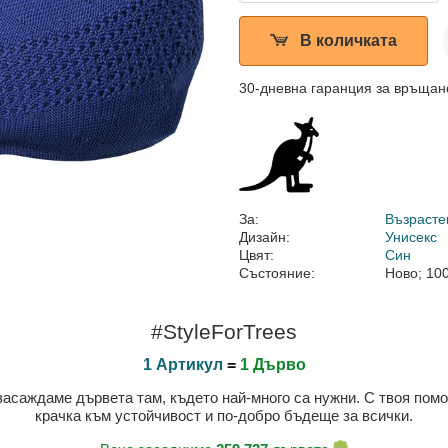
В количката
30-дневна гаранция за връщан
За:
Възрасте
Дизайн:
Унисекс
Цвят:
Син
Състояние:
Ново; 10
#StyleForTrees
1 Артикул
=
1 Дърво
 засаждаме дървета там, където най-много са нужни. С твоя пом
крачка към устойчивост и по-добро бъдеще за всички.