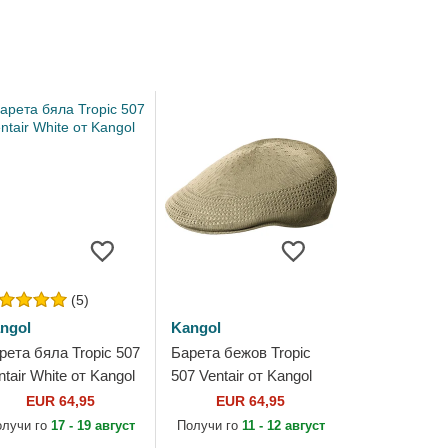
(5)
ngol
Kangol
рета бяла Tropic 507
Барета бежов Tropic
ntair White от Kangol
507 Ventair от Kangol
EUR 64,95
EUR 64,95
олучи го
17 - 19 август
Получи го
11 - 12 август