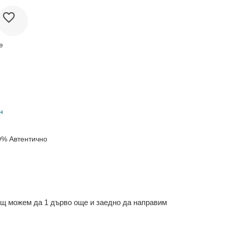
е
н
0% Автентично
ощ можем да 1 дърво още и заедно да направим