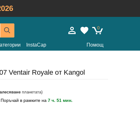
026
0
атегории
InstaCap
Помощ
07 Ventair Royale от Kangol
залесяване
планетата)
?
Поръчай в рамките на
7 ч. 51 мин.