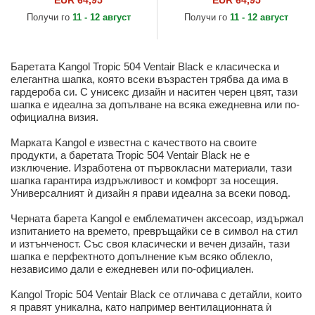
EUR 64,95
EUR 64,95
Получи го
11 - 12 август
Получи го
11 - 12 август
Баретата Kangol Tropic 504 Ventair Black е класическа и
елегантна шапка, която всеки възрастен трябва да има в
гардероба си. С унисекс дизайн и наситен черен цвят, тази
шапка е идеална за допълване на всяка ежедневна или по-
официална визия.
Марката Kangol е известна с качеството на своите
продукти, а баретата Tropic 504 Ventair Black не е
изключение. Изработена от първокласни материали, тази
шапка гарантира издръжливост и комфорт за носещия.
Универсалният ѝ дизайн я прави идеална за всеки повод.
Черната барета Kangol е емблематичен аксесоар, издържал
изпитанието на времето, превръщайки се в символ на стил
и изтънченост. Със своя класически и вечен дизайн, тази
шапка е перфектното допълнение към всяко облекло,
независимо дали е ежедневен или по-официален.
Kangol Tropic 504 Ventair Black се отличава с детайли, които
я правят уникална, като например вентилационната ѝ