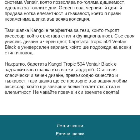
система Ventair, която позволява по-голяма дишаемост,
идеална за топлите дни. Освен това, черният ѝ цвят ѝ
придава нотка елегантност и гъвкавост, което я прави
незаменима шапка във всяка колекция.
Тази шапка Kangol е перфектна за тези, които търсят
аксесоар, който съчетава стил и функционалност. Със своя
унисекс дизайн и черен цвят, баретата Tropic 504 Ventair
Black е универсален вариант, който ще подхожда на всеки
стил и повод.
Накратко, баретата Kangol Tropic 504 Ventair Black е
задължителна шапка във всеки гардероб. Със своя
класически и вечен дизайн, превъзходно качество и
гъвкавост, тази шапка ще се превърне във вашия любим
аксесоар, който ще завърши всеки тоалет със стил и
елегантност. Не чакайте повече и си вземете своята!
Летни шапки
Евтини шапки