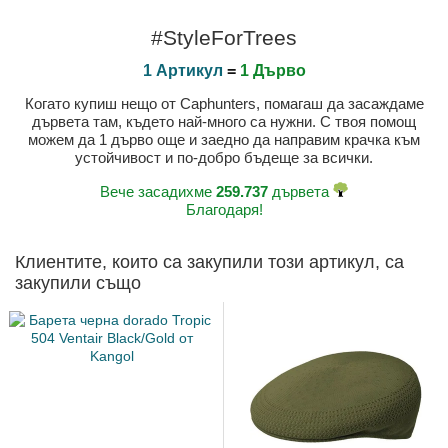
#StyleForTrees
1 Артикул
=
1 Дърво
Когато купиш нещо от Caphunters, помагаш да засаждаме
дървета там, където най-много са нужни. С твоя помощ
можем да 1 дърво още и заедно да направим крачка към
устойчивост и по-добро бъдеще за всички.
Вече засадихме
259.737
дървета
Благодаря!
Клиентите, които са закупили този артикул, са
закупили също