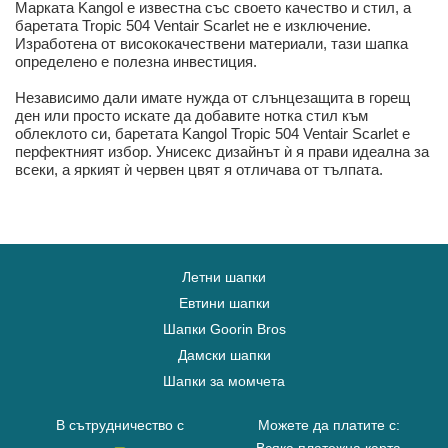
Марката Kangol е известна със своето качество и стил, а
баретата Tropic 504 Ventair Scarlet не е изключение.
Изработена от висококачествени материали, тази шапка
определено е полезна инвестиция.
Независимо дали имате нужда от слънцезащита в горещ
ден или просто искате да добавите нотка стил към
облеклото си, баретата Kangol Tropic 504 Ventair Scarlet е
перфектният избор. Унисекс дизайнът ѝ я прави идеална за
всеки, а яркият ѝ червен цвят я отличава от тълпата.
Летни шапки
Евтини шапки
Шапки Goorin Bros
Дамски шапки
Шапки за момчета
В сътрудничество с
Можете да платите с: