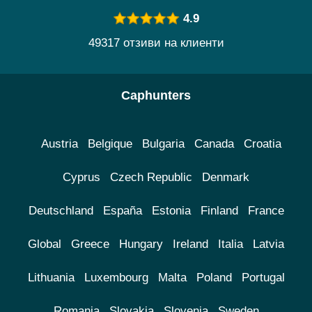
4.9
49317 отзиви на клиенти
Caphunters
Austria
Belgique
Bulgaria
Canada
Croatia
Cyprus
Czech Republic
Denmark
Deutschland
España
Estonia
Finland
France
Global
Greece
Hungary
Ireland
Italia
Latvia
Lithuania
Luxembourg
Malta
Poland
Portugal
Romania
Slovakia
Slovenia
Sweden