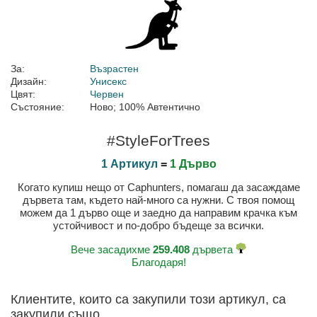
За:
Възрастен
Дизайн:
Унисекс
Цвят:
Червен
Състояние:
Ново; 100% Автентично
#StyleForTrees
1 Артикул
=
1 Дърво
Когато купиш нещо от Caphunters, помагаш да засаждаме
дървета там, където най-много са нужни. С твоя помощ
можем да 1 дърво още и заедно да направим крачка към
устойчивост и по-добро бъдеще за всички.
Вече засадихме
259.408
дървета
Благодаря!
Клиентите, които са закупили този артикул, са
закупили също