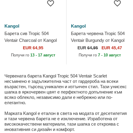
Kangol
Kangol
Барета сив Tropic 504
Барета червена Tropic 504
Ventair Charcoal от Kangol
Ventair Burgundy от Kangol
EUR 64,95
EUR
64,95
EUR 45,47
Получи го
13 - 17 август
Получи го
7 - 10 август
Червената барета Kangol Tropic 504 Ventair Scarlet
несъмнено е задължителна част от гардероба на всеки
възрастен, търсещ уникален и изтънчен стил. Тази унисекс
шапка в яркочервен цвят е перфектното допълнение към
всяко облекло, независимо дали е небрежно или по-
елегантно.
Марката Kangol е еталон в света на модата от десетилетия
и тази червена барета не е изключение. Изработена от
висококачествени материали, тази шапка се откроява с
иновативния си дизайн и комфорт.