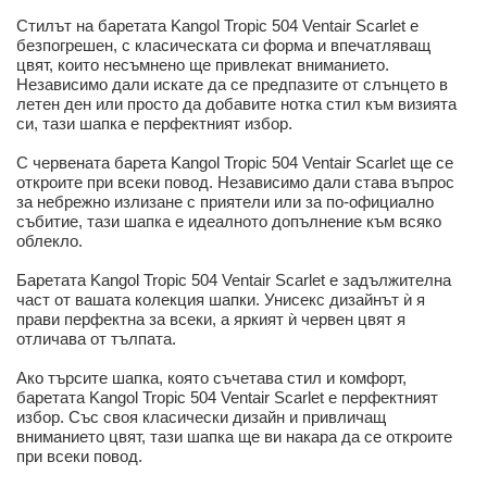
Стилът на баретата Kangol Tropic 504 Ventair Scarlet е
безпогрешен, с класическата си форма и впечатляващ
цвят, които несъмнено ще привлекат вниманието.
Независимо дали искате да се предпазите от слънцето в
летен ден или просто да добавите нотка стил към визията
си, тази шапка е перфектният избор.
С червената барета Kangol Tropic 504 Ventair Scarlet ще се
откроите при всеки повод. Независимо дали става въпрос
за небрежно излизане с приятели или за по-официално
събитие, тази шапка е идеалното допълнение към всяко
облекло.
Баретата Kangol Tropic 504 Ventair Scarlet е задължителна
част от вашата колекция шапки. Унисекс дизайнът ѝ я
прави перфектна за всеки, а яркият ѝ червен цвят я
отличава от тълпата.
Ако търсите шапка, която съчетава стил и комфорт,
баретата Kangol Tropic 504 Ventair Scarlet е перфектният
избор. Със своя класически дизайн и привличащ
вниманието цвят, тази шапка ще ви накара да се откроите
при всеки повод.