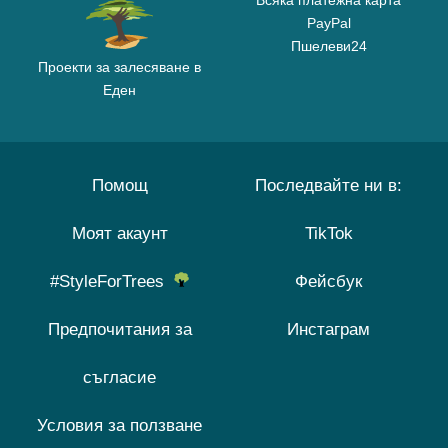
Всяка платежна карта
PayPal
Пшелеви24
Проекти за залесяване в
Еден
Помощ
Последвайте ни в:
Моят акаунт
TikTok
#StyleForTrees
Фейсбук
Предпочитания за
Инстаграм
съгласие
Условия за ползване