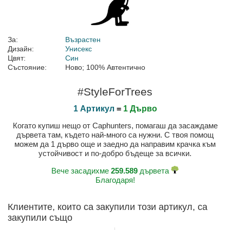
За:
Възрастен
Дизайн:
Унисекс
Цвят:
Син
Състояние:
Ново; 100% Автентично
#StyleForTrees
1 Артикул
=
1 Дърво
Когато купиш нещо от Caphunters, помагаш да засаждаме
дървета там, където най-много са нужни. С твоя помощ
можем да 1 дърво още и заедно да направим крачка към
устойчивост и по-добро бъдеще за всички.
Вече засадихме
259.589
дървета
Благодаря!
Клиентите, които са закупили този артикул, са
закупили също