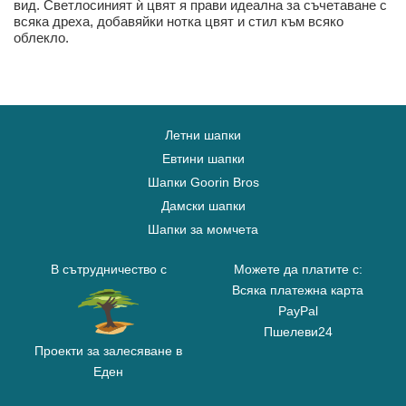
вид. Светлосиният ѝ цвят я прави идеална за съчетаване с
всяка дреха, добавяйки нотка цвят и стил към всяко
облекло.
Летни шапки
Евтини шапки
Шапки Goorin Bros
Дамски шапки
Шапки за момчета
В сътрудничество с
Можете да платите с:
Всяка платежна карта
PayPal
Пшелеви24
Проекти за залесяване в
Еден