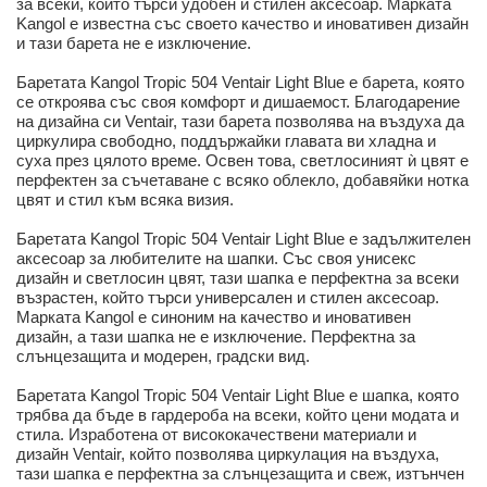
за всеки, който търси удобен и стилен аксесоар. Марката
Kangol е известна със своето качество и иновативен дизайн
и тази барета не е изключение.
Баретата Kangol Tropic 504 Ventair Light Blue е барета, която
се откроява със своя комфорт и дишаемост. Благодарение
на дизайна си Ventair, тази барета позволява на въздуха да
циркулира свободно, поддържайки главата ви хладна и
суха през цялото време. Освен това, светлосиният ѝ цвят е
перфектен за съчетаване с всяко облекло, добавяйки нотка
цвят и стил към всяка визия.
Баретата Kangol Tropic 504 Ventair Light Blue е задължителен
аксесоар за любителите на шапки. Със своя унисекс
дизайн и светлосин цвят, тази шапка е перфектна за всеки
възрастен, който търси универсален и стилен аксесоар.
Марката Kangol е синоним на качество и иновативен
дизайн, а тази шапка не е изключение. Перфектна за
слънцезащита и модерен, градски вид.
Баретата Kangol Tropic 504 Ventair Light Blue е шапка, която
трябва да бъде в гардероба на всеки, който цени модата и
стила. Изработена от висококачествени материали и
дизайн Ventair, който позволява циркулация на въздуха,
тази шапка е перфектна за слънцезащита и свеж, изтънчен