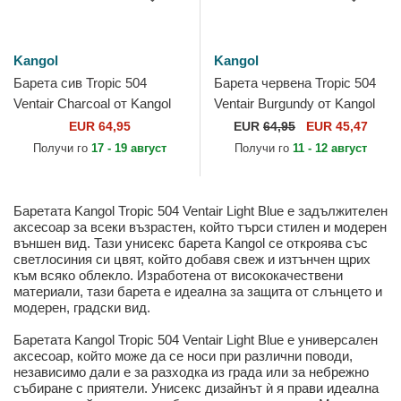
Kangol
Kangol
Барета сив Tropic 504
Барета червена Tropic 504
Ventair Charcoal от Kangol
Ventair Burgundy от Kangol
EUR 64,95
EUR
64,95
EUR 45,47
Получи го
17 - 19 август
Получи го
11 - 12 август
Баретата Kangol Tropic 504 Ventair Light Blue е задължителен
аксесоар за всеки възрастен, който търси стилен и модерен
външен вид. Тази унисекс барета Kangol се откроява със
светлосиния си цвят, който добавя свеж и изтънчен щрих
към всяко облекло. Изработена от висококачествени
материали, тази барета е идеална за защита от слънцето и
модерен, градски вид.
Баретата Kangol Tropic 504 Ventair Light Blue е универсален
аксесоар, който може да се носи при различни поводи,
независимо дали е за разходка из града или за небрежно
събиране с приятели. Унисекс дизайнът ѝ я прави идеална