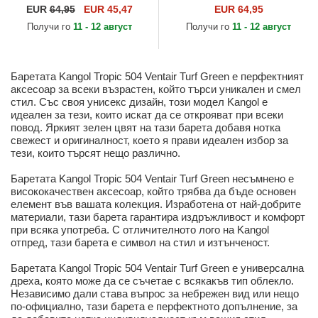
Kangol
Kangol
EUR
64,95
EUR 45,47
EUR 64,95
Получи го
11 - 12 август
Получи го
11 - 12 август
Баретата Kangol Tropic 504 Ventair Turf Green е перфектният
аксесоар за всеки възрастен, който търси уникален и смел
стил. Със своя унисекс дизайн, този модел Kangol е
идеален за тези, които искат да се открояват при всеки
повод. Яркият зелен цвят на тази барета добавя нотка
свежест и оригиналност, което я прави идеален избор за
тези, които търсят нещо различно.
Баретата Kangol Tropic 504 Ventair Turf Green несъмнено е
висококачествен аксесоар, който трябва да бъде основен
елемент във вашата колекция. Изработена от най-добрите
материали, тази барета гарантира издръжливост и комфорт
при всяка употреба. С отличителното лого на Kangol
отпред, тази барета е символ на стил и изтънченост.
Баретата Kangol Tropic 504 Ventair Turf Green е универсална
дреха, която може да се съчетае с всякакъв тип облекло.
Независимо дали става въпрос за небрежен вид или нещо
по-официално, тази барета е перфектното допълнение, за