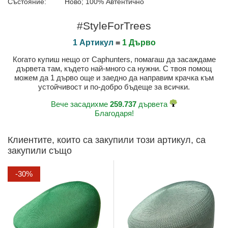
Състояние:
Ново; 100% Автентично
#StyleForTrees
1 Артикул
=
1 Дърво
Когато купиш нещо от Caphunters, помагаш да засаждаме
дървета там, където най-много са нужни. С твоя помощ
можем да 1 дърво още и заедно да направим крачка към
устойчивост и по-добро бъдеще за всички.
Вече засадихме
259.737
дървета
Благодаря!
Клиентите, които са закупили този артикул, са
закупили също
-30%