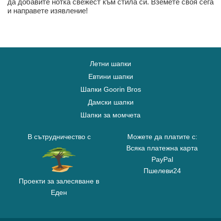
да добавите нотка свежест към стила си. Вземете своя сега
и направете изявление!
Летни шапки
Евтини шапки
Шапки Goorin Bros
Дамски шапки
Шапки за момчета
В сътрудничество с
Можете да платите с:
Всяка платежна карта
PayPal
Пшелеви24
Проекти за залесяване в
Еден