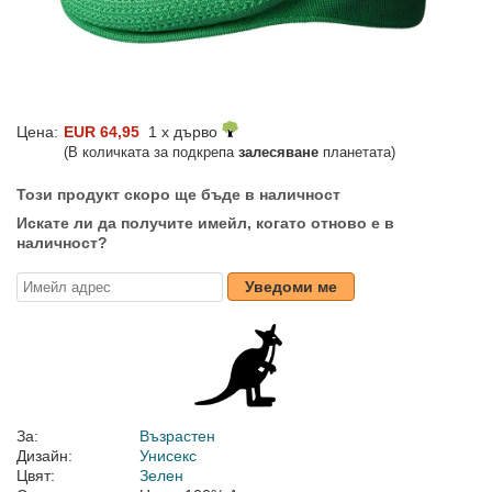
Цена:
EUR 64,95
1 x дърво
(В количката за подкрепа
залесяване
планетата)
Този продукт скоро ще бъде в наличност
Искате ли да получите имейл, когато отново е в
наличност?
Уведоми ме
За:
Възрастен
Дизайн:
Унисекс
Цвят:
Зелен