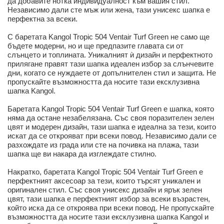
да добавите нотка индивидуалност към вашия стил.
Независимо дали сте мъж или жена, тази унисекс шапка е
перфектна за всеки.
С баретата Kangol Tropic 504 Ventair Turf Green не само ще
бъдете модерни, но и ще предпазите главата си от
слънцето и топлината. Уникалният ѝ дизайн и перфектното
прилягане правят тази шапка идеален избор за слънчевите
дни, когато се нуждаете от допълнителен стил и защита. Не
пропускайте възможността да носите тази ексклузивна
шапка Kangol.
Баретата Kangol Tropic 504 Ventair Turf Green е шапка, която
няма да остане незабелязана. Със своя поразителен зелен
цвят и модерен дизайн, тази шапка е идеална за тези, които
искат да се открояват при всеки повод. Независимо дали се
разхождате из града или сте на почивка на плажа, тази
шапка ще ви накара да изглеждате стилно.
Накратко, баретата Kangol Tropic 504 Ventair Turf Green е
перфектният аксесоар за тези, които търсят уникален и
оригинален стил. Със своя унисекс дизайн и ярък зелен
цвят, тази шапка е перфектният избор за всеки възрастен,
който иска да се откроява при всеки повод. Не пропускайте
възможността да носите тази ексклузивна шапка Kangol и