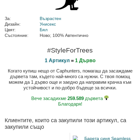
За:
Възрастен
Дизайн:
Унисекс
Цвят:
Бял
Състояние:
Ново; 100% Автентично
#StyleForTrees
1 Артикул
=
1 Дърво
Когато купиш нещо от Caphunters, помагаш да засаждаме
дървета там, където най-много са нужни. С твоя помощ
можем да 1 дърво още и заедно да направим крачка към
устойчивост и по-добро бъдеще за всички.
Вече засадихме
259.589
дървета
Благодаря!
Клиентите, които са закупили този артикул, са
закупили също