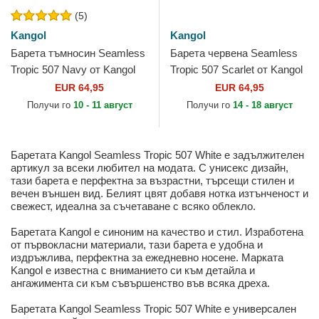
(5)
Kangol
Kangol
Барета тъмносин Seamless
Барета червена Seamless
Tropic 507 Navy от Kangol
Tropic 507 Scarlet от Kangol
EUR 64,95
EUR 64,95
Получи го
10 - 11 август
Получи го
14 - 18 август
Баретата Kangol Seamless Tropic 507 White е задължителен
артикул за всеки любител на модата. С унисекс дизайн,
тази барета е перфектна за възрастни, търсещи стилен и
вечен външен вид. Белият цвят добавя нотка изтънченост и
свежест, идеална за съчетаване с всяко облекло.
Баретата Kangol е синоним на качество и стил. Изработена
от първокласни материали, тази барета е удобна и
издръжлива, перфектна за ежедневно носене. Марката
Kangol е известна с вниманието си към детайла и
ангажимента си към съвършенство във всяка дреха.
Баретата Kangol Seamless Tropic 507 White е универсален