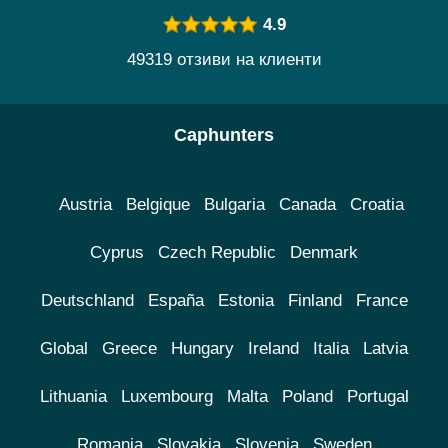
4.9
49319 отзиви на клиенти
Caphunters
Austria
Belgique
Bulgaria
Canada
Croatia
Cyprus
Czech Republic
Denmark
Deutschland
España
Estonia
Finland
France
Global
Greece
Hungary
Ireland
Italia
Latvia
Lithuania
Luxembourg
Malta
Poland
Portugal
Romania
Slovakia
Slovenia
Sweden