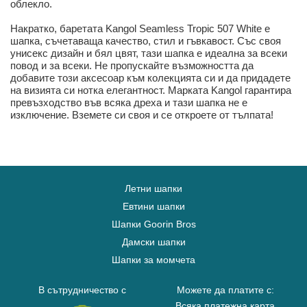
облекло.
Накратко, баретата Kangol Seamless Tropic 507 White е
шапка, съчетаваща качество, стил и гъвкавост. Със своя
унисекс дизайн и бял цвят, тази шапка е идеална за всеки
повод и за всеки. Не пропускайте възможността да
добавите този аксесоар към колекцията си и да придадете
на визията си нотка елегантност. Марката Kangol гарантира
превъзходство във всяка дреха и тази шапка не е
изключение. Вземете си своя и се откроете от тълпата!
Летни шапки
Евтини шапки
Шапки Goorin Bros
Дамски шапки
Шапки за момчета
В сътрудничество с
Можете да платите с:
Всяка платежна карта