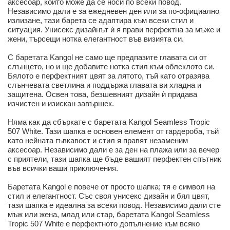
аксесоар, който може да се носи по всеки повод.
Независимо дали е за ежедневен ден или за по-официално
излизане, тази барета се адаптира към всеки стил и
ситуация. Унисекс дизайнът ѝ я прави перфектна за мъже и
жени, търсещи нотка елегантност във визията си.
С баретата Kangol не само ще предпазите главата си от
слънцето, но и ще добавите нотка стил към облеклото си.
Бялото е перфектният цвят за лятото, тъй като отразява
слънчевата светлина и поддържа главата ви хладна и
защитена. Освен това, безшевният дизайн ѝ придава
изчистен и изискан завършек.
Няма как да сбъркате с баретата Kangol Seamless Tropic
507 White. Тази шапка е основен елемент от гардероба, тъй
като нейната гъвкавост и стил я правят незаменим
аксесоар. Независимо дали е за ден на плажа или за вечер
с приятели, тази шапка ще бъде вашият перфектен спътник
във всички ваши приключения.
Баретата Kangol е повече от просто шапка; тя е символ на
стил и елегантност. Със своя унисекс дизайн и бял цвят,
тази шапка е идеална за всеки повод. Независимо дали сте
мъж или жена, млад или стар, баретата Kangol Seamless
Tropic 507 White е перфектното допълнение към всяко