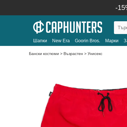
-15
Шапки
New Era
Goorin Bros.
Марки
З
Бански костюми
>
Възрастен
>
Унисекс