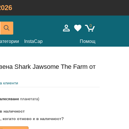
026
0
атегории
InstaCap
Помощ
вена Shark Jawsome The Farm от
на клиенти
залесяване
планетата)
 в наличност
, когато отново е в наличност?