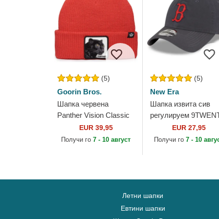
(5)
(5)
Goorin Bros.
New Era
Шапка червена
Шапка извита сив
Panther Vision Classic
регулируем 9TWEN
Knit The Farm от
Core Classic на Bost
EUR 39,95
EUR 27,95
Goorin Bros.
Red Sox MLB от Ne
Получи го
7 - 10 август
Получи го
7 - 10 авгу
Era
Летни шапки
Евтини шапки