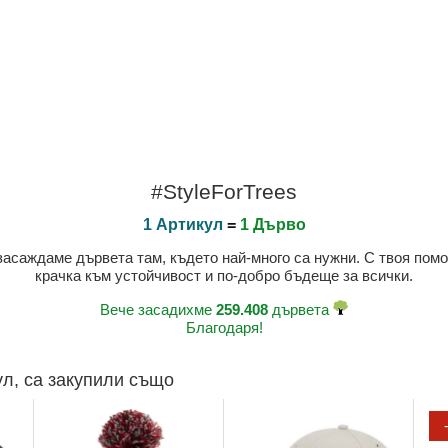
#StyleForTrees
1 Артикул
=
1 Дърво
 засаждаме дървета там, където най-много са нужни. С твоя пом
крачка към устойчивост и по-добро бъдеще за всички.
Вече засадихме
259.408
дървета
Благодаря!
ул, са закупили също