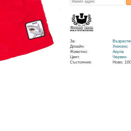
За:
Възрасте
Дизайн:
Унисекс
Животно:
Акула
Цвят:
Червен
Състояние:
Ново; 10