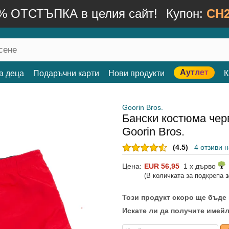
% ОТСТЪПКА в целия сайт!
Купон:
CH2
Аутлет
а деца
Подаръчни карти
Нови продукти
К
Goorin Bros.
Бански костюма чер
Goorin Bros.
(4.5)
4 отзиви 
Цена:
EUR 56,95
1 x дърво
(В количката за подкрепа
Този продукт скоро ще бъде
Искате ли да получите имейл