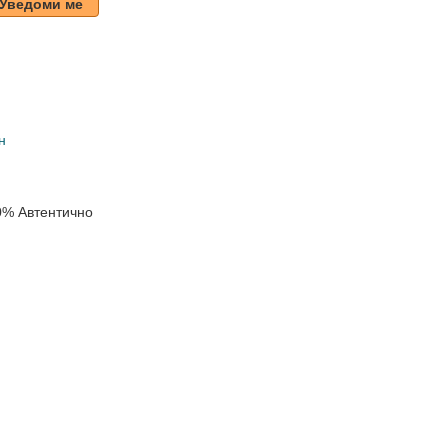
Уведоми ме
н
0% Автентично