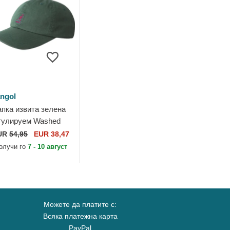
ngol
пка извита зелена
гулируем Washed
seball Algae от
UR
54,95
EUR 38,47
ngol
олучи го
7 - 10 август
Можете да платите с:
Всяка платежна карта
PayPal