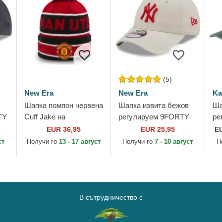
(5)
New Era
New Era
Ka
Шапка помпон червена
Шапка извита бежов
Ша
TY
Cuff Jake на
регулируем 9FORTY
ре
on
Manchester United
League Essential на
Ba
EUR 36,95
EUR 25,95
E
w
Football Club Premier
New York Yankees
Ka
ст
Получи го
13 - 17 август
Получи го
7 - 10 август
П
League от New Era
MLB от New Era
В сътрудничество с