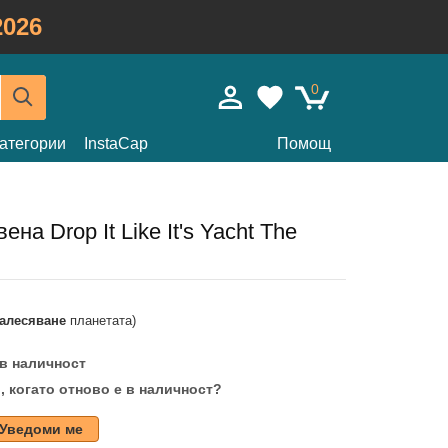
026
0
атегории
InstaCap
Помощ
на Drop It Like It's Yacht The
залесяване
планетата)
 в наличност
, когато отново е в наличност?
Уведоми ме