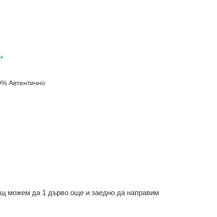
н
0% Автентично
ощ можем да 1 дърво още и заедно да направим