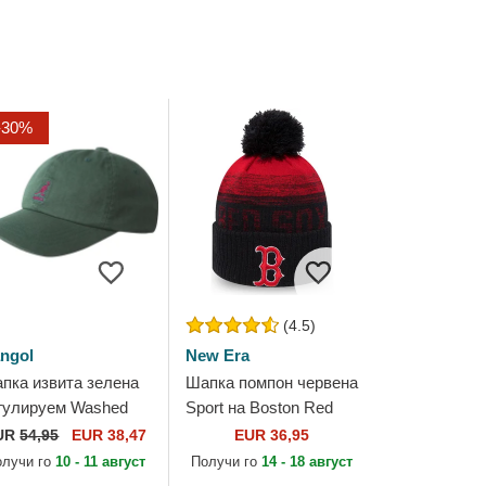
-30%
(4.5)
ngol
New Era
пка извита зелена
Шапка помпон червена
гулируем Washed
Sport на Boston Red
seball Algae от
Sox MLB от New Era
UR
54,95
EUR 38,47
EUR 36,95
ngol
олучи го
10 - 11 август
Получи го
14 - 18 август