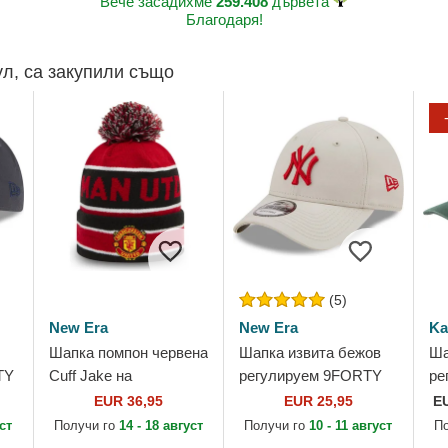
Вече засадихме
259.408
дървета
Благодаря!
ул, са закупили също
(5)
New Era
New Era
Ka
Шапка помпон червена
Шапка извита бежов
Ша
TY
Cuff Jake на
регулируем 9FORTY
ре
on
Manchester United
League Essential на
Ba
EUR 36,95
EUR 25,95
E
w
Football Club Premier
New York Yankees
Ka
уст
Получи го
14 - 18 август
Получи го
10 - 11 август
П
League от New Era
MLB от New Era