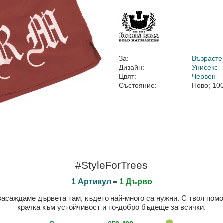
За:
Възрасте
Дизайн:
Унисекс
Цвят:
Червен
Състояние:
Ново; 10
#StyleForTrees
1 Артикул
=
1 Дърво
 засаждаме дървета там, където най-много са нужни. С твоя пом
крачка към устойчивост и по-добро бъдеще за всички.