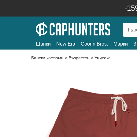
-15
Шапки
New Era
Goorin Bros.
Марки
З
Бански костюми
>
Възрастен
>
Унисекс