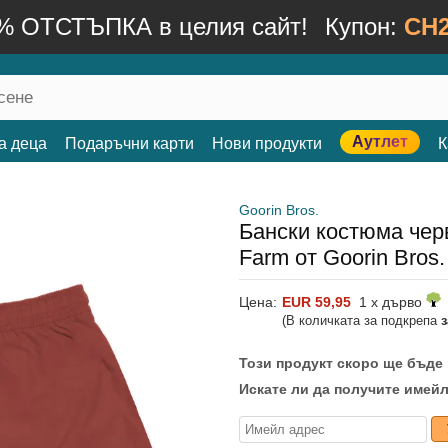
% ОТСТЪПКА в целия сайт!
Купон:
CH2
Аутлет
а деца
Подаръчни карти
Нови продукти
К
Goorin Bros.
Бански костюма черве
Farm от Goorin Bros.
Цена:
EUR 59,95
1 x дърво
(В количката за подкрепа
Този продукт скоро ще бъде
Искате ли да получите имейл