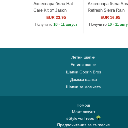
Аксесоара бяла Hat
Аксесоара бяла Spr
Care Kit от Jason
Refresh Sierra Rain
Markk
177ml / 6oz от Jason
EUR 23,95
EUR 16,95
Markk
Получи го
10 - 11 август
Получи го
10 - 11 авг
Летни шапки
Евтини шапки
Шапки Goorin Bros
Дамски шапки
Шапки за момчета
Помощ
Моят акаунт
#StyleForTrees
Предпочитания за съгласие