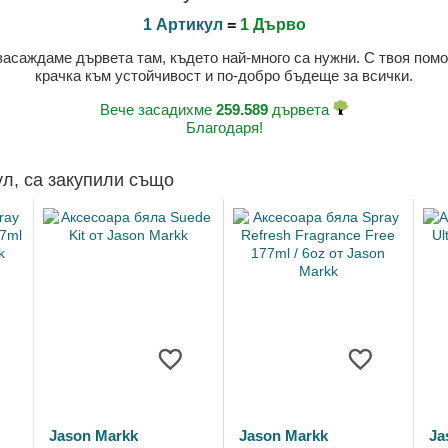
1 Артикул
=
1 Дърво
 засаждаме дървета там, където най-много са нужни. С твоя пом
крачка към устойчивост и по-добро бъдеще за всички.
Вече засадихме
259.589
дървета
Благодаря!
ул, са закупили също
Jason Markk
Jason Markk
Ja