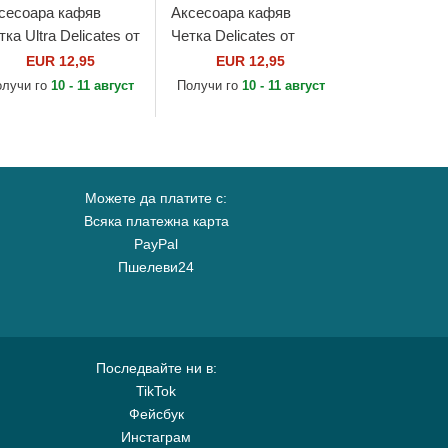
сесоара кафяв
Аксесоара кафяв
тка Ultra Delicates от
Четка Delicates от
son Markk
Jason Markk
EUR 12,95
EUR 12,95
олучи го
10 - 11 август
Получи го
10 - 11 август
Можете да платите с:
Всяка платежна карта
PayPal
Пшелеви24
Последвайте ни в:
TikTok
Фейсбук
Инстаграм