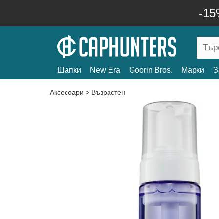
-15
Шапки
New Era
Goorin Bros.
Марки
З
Аксесоари
>
Възрастен