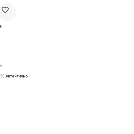
е
н
0% Автентично