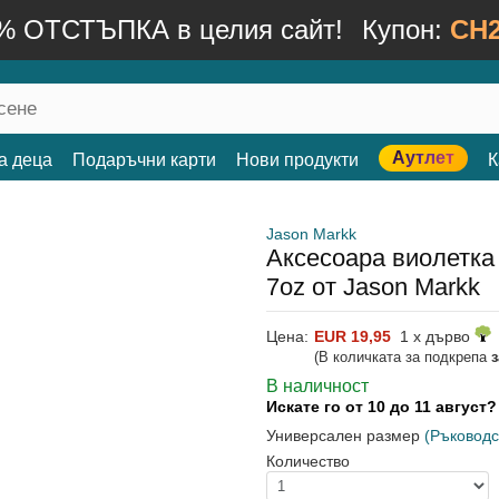
% ОТСТЪПКА в целия сайт!
Купон:
CH2
Аутлет
а деца
Подаръчни карти
Нови продукти
К
Jason Markk
Аксесоара виолетка 
7oz от Jason Markk
Цена:
EUR 19,95
1 x дърво
(В количката за подкрепа
В наличност
Искате го от 10 до 11 август
Универсален размер
(Ръководс
Количество