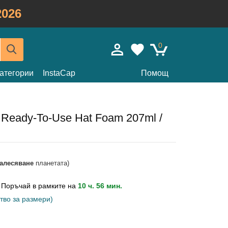
026
0
атегории
InstaCap
Помощ
Ready-To-Use Hat Foam 207ml /
залесяване
планетата)
?
Поръчай в рамките на
10 ч. 56 мин.
тво за размери)