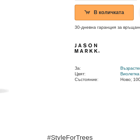
В количката
30-дневна гаранция за връщан
За:
Възрасте
Цвят:
Виолетка
Състояние:
Ново; 10
#StyleForTrees