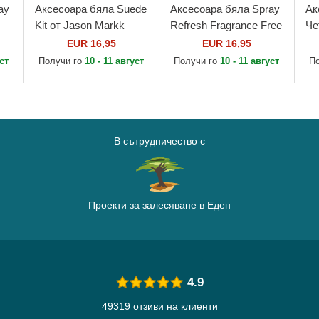
ay
Аксесоара бяла Suede
Аксесоара бяла Spray
Ак
Kit от Jason Markk
Refresh Fragrance Free
Че
177ml / 6oz от Jason
Ja
EUR 16,95
EUR 16,95
Markk
уст
Получи го
10 - 11 август
Получи го
10 - 11 август
П
В сътрудничество с
Проекти за залесяване в Еден
4.9
49319 отзиви на клиенти