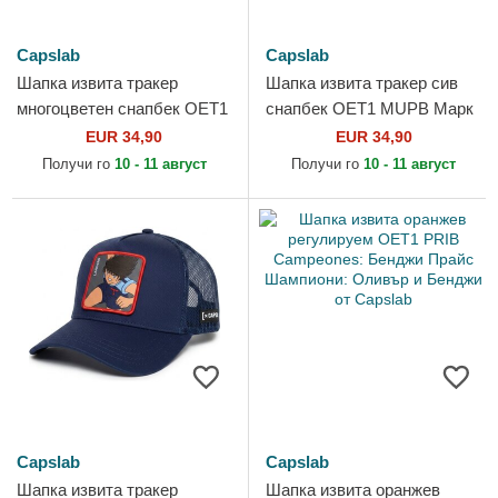
Capslab
Capslab
Шапка извита тракер
Шапка извита тракер сив
многоцветен снапбек OET1
снапбек OET1 MUPB Марк
ATTB Шампиони: Оливър и
Лендерс Шампиони:
EUR 34,90
EUR 34,90
Бенджи от Capslab
Оливър и Бенджи от
Получи го
10 - 11 август
Получи го
10 - 11 август
Capslab
Capslab
Capslab
Шапка извита тракер
Шапка извита оранжев