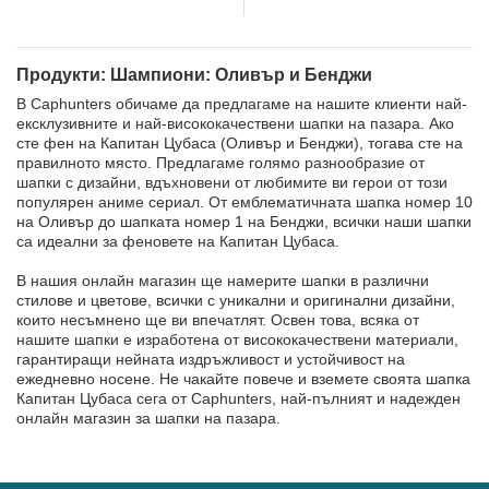
Бенджи...
Продукти: Шампиони: Оливър и Бенджи
В Caphunters обичаме да предлагаме на нашите клиенти най-
ексклузивните и най-висококачествени шапки на пазара. Ако
сте фен на Капитан Цубаса (Оливър и Бенджи), тогава сте на
правилното място. Предлагаме голямо разнообразие от
шапки с дизайни, вдъхновени от любимите ви герои от този
популярен аниме сериал. От емблематичната шапка номер 10
на Оливър до шапката номер 1 на Бенджи, всички наши шапки
са идеални за феновете на Капитан Цубаса.
В нашия онлайн магазин ще намерите шапки в различни
стилове и цветове, всички с уникални и оригинални дизайни,
които несъмнено ще ви впечатлят. Освен това, всяка от
нашите шапки е изработена от висококачествени материали,
гарантиращи нейната издръжливост и устойчивост на
ежедневно носене. Не чакайте повече и вземете своята шапка
Капитан Цубаса сега от Caphunters, най-пълният и надежден
онлайн магазин за шапки на пазара.