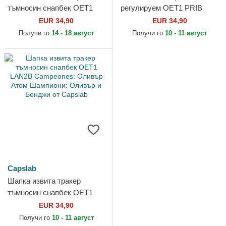
тъмносин снапбек OET1
регулируем OET1 PRIB
LANB Марк Лендерс
Campeones: Бенджи Прайс
EUR 34,90
EUR 34,90
Шампиони: Оливър и
Шампиони: Оливър и
Получи го
14 - 18 август
Получи го
10 - 11 август
Бенджи от Capslab
Бенджи от...
Capslab
Шапка извита тракер
тъмносин снапбек OET1
LAN2B Campeones: Оливър
EUR 34,90
Атом Шампиони: Оливър и
Получи го
10 - 11 август