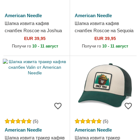
American Needle
American Needle
Шапка извита кафяв
Шапка извита кафяв
снапбек Roscoe на Joshua
снапбек Roscoe на Sequoia
Tree National Park от
National Park от American
EUR 39,95
EUR 39,95
American Needle
Needle
Получи го
10 - 11 август
Получи го
10 - 11 август
(5)
(5)
American Needle
American Needle
Шапка извита тракер кафяв
Шапка извита тракер