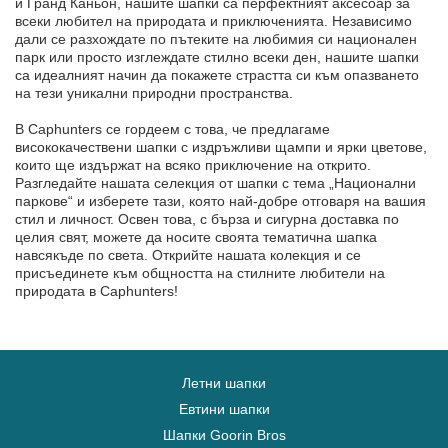
и Гранд Каньон, нашите шапки са перфектният аксесоар за
всеки любител на природата и приключенията. Независимо
дали се разхождате по пътеките на любимия си национален
парк или просто изглеждате стилно всеки ден, нашите шапки
са идеалният начин да покажете страстта си към опазването
на тези уникални природни пространства.
В Caphunters се гордеем с това, че предлагаме
висококачествени шапки с издръжливи щампи и ярки цветове,
които ще издържат на всяко приключение на открито.
Разгледайте нашата селекция от шапки с тема „Национални
паркове“ и изберете тази, която най-добре отговаря на вашия
стил и личност. Освен това, с бърза и сигурна доставка по
целия свят, можете да носите своята тематична шапка
навсякъде по света. Открийте нашата колекция и се
присъединете към общността на стилните любители на
природата в Caphunters!
Летни шапки
Евтини шапки
Шапки Goorin Bros