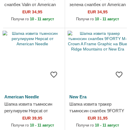
снапбек Valin от American
зелена снапбек от American
Needle
Needle
EUR 34,95
EUR 34,95
Получи го
10 - 11 август
Получи го
10 - 11 август
American Needle
New Era
Шапка извита тъмносин
Шапка извита тракер
регулируем Hepcat от
тъмносин снапбек 9FORTY
American Needle
M-Crown A Frame Graphic
EUR 39,95
EUR 31,95
на Blue Ridge Mountains от...
Получи го
10 - 11 август
Получи го
10 - 11 август