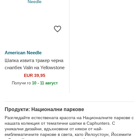
American Needle
Шапка извита тракер черна
снапбек Valin на Yellowstone
National Park от American
EUR 39,95
Needle
Получи го
10 - 11 август
Продукти: Национални паркове
Разгледайте естествената красота на Националните паркове с
нашата колекция от тематични шапки в Caphunters. С
уникални дизайни, вдъхновени от някои от най-
емблематичните паркове в света, като Йелоустоун, Йосемити