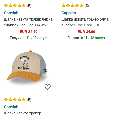
(5)
(5)
Capslab
Capslab
Шапка извита тракер черна
Шапка извита тракер бяла
снапбек Joe Cool NAW5
снапбек Joe Cool JOE
Snoopy Фъстъци от Capslab
Snoopy Фъстъци от Capslab
EUR 34,90
EUR 34,90
Получи го
11 - 12 август
Получи го
11 - 12 август
(5)
Capslab
Шапка извита тракер