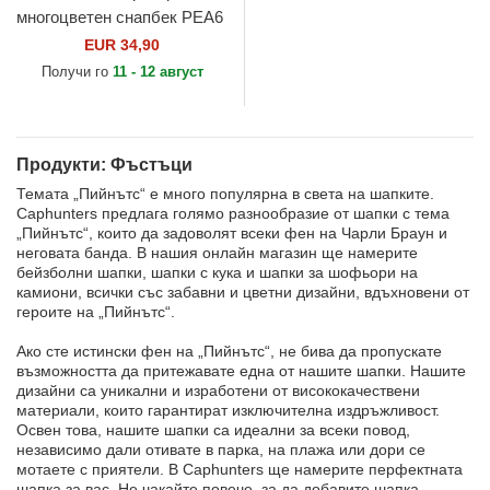
многоцветен снапбек PEA6
SNO Snoopy и Emilio
EUR 34,90
Фъстъци от Capslab
Получи го
11 - 12 август
Продукти: Фъстъци
Темата „Пийнътс“ е много популярна в света на шапките.
Caphunters предлага голямо разнообразие от шапки с тема
„Пийнътс“, които да задоволят всеки фен на Чарли Браун и
неговата банда. В нашия онлайн магазин ще намерите
бейзболни шапки, шапки с кука и шапки за шофьори на
камиони, всички със забавни и цветни дизайни, вдъхновени от
героите на „Пийнътс“.
Ако сте истински фен на „Пийнътс“, не бива да пропускате
възможността да притежавате една от нашите шапки. Нашите
дизайни са уникални и изработени от висококачествени
материали, които гарантират изключителна издръжливост.
Освен това, нашите шапки са идеални за всеки повод,
независимо дали отивате в парка, на плажа или дори се
мотаете с приятели. В Caphunters ще намерите перфектната
шапка за вас. Не чакайте повече, за да добавите шапка