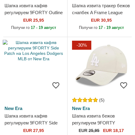
Шапка извита кафяв
Шапка извита тракер бежов
регулируем 9FORTY Outline
снапбек A Frame League
на Los Angeles Dodgers
Essential на Los Angeles
EUR 25,95
EUR 30,95
MLB от New Era
Dodgers MLB от New Era
Получи го
17 - 19 август
Получи го
17 - 19 август
-30%
(5)
New Era
New Era
Шапка извита кафяв
Шапка извита бежов
регулируем 9FORTY Side
регулируем 9FORTY
Patch на Los Angeles
League Essential на Los
EUR 27,95
EUR
25,95
EUR 18,17