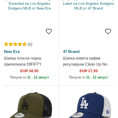
(5)
New Era
47 Brand
Шапка плоска черна
Шапка извита кафяв
прилепнала 59FIFTY
регулируем Clean Up No
League Essential на Los
Loop Label на Los Angeles
EUR 38,95
EUR 27,95
Angeles Dodgers MLB от
Dodgers MLB от 47 Brand
Получи го
11 - 12 август
Получи го
11 - 12 август
New Era