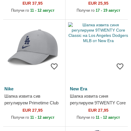
Structured Round Bill на Los
League Essential на Los
EUR 37,95
EUR 25,95
Angeles Dodgers MLB от
Angeles Dodgers MLB от
Получи го
11 - 12 август
Получи го
17 - 19 август
Nike
New Era
Nike
New Era
Шапка извита сив
Шапка извита синя
регулируем Primetime Club
регулируем 9TWENTY Core
Structured UV Poly Ripstop
Classic на Los Angeles
EUR 27,95
EUR 27,95
на Los Angeles Dodgers
Dodgers MLB от New Era
Получи го
11 - 12 август
Получи го
11 - 12 август
MLB...