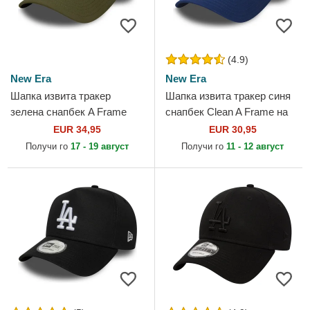
(4.9)
New Era
New Era
Шапка извита тракер
Шапка извита тракер синя
зелена снапбек A Frame
снапбек Clean A Frame на
Sport на Los Angeles
Los Angeles Dodgers MLB от
EUR 34,95
EUR 30,95
Dodgers MLB от New Era
New Era
Получи го
17 - 19 август
Получи го
11 - 12 август