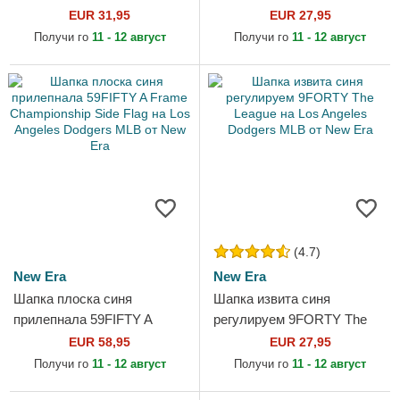
Snap Color Pack на Los
Runner на Los Angeles
EUR 31,95
EUR 27,95
Angeles Dodgers MLB от...
Dodgers MLB от 47 Brand
Получи го
11 - 12 август
Получи го
11 - 12 август
(4.7)
New Era
New Era
Шапка плоска синя
Шапка извита синя
прилепнала 59FIFTY A
регулируем 9FORTY The
Frame Championship Side
League на Los Angeles
EUR 58,95
EUR 27,95
Flag на Los Angeles Dodgers
Dodgers MLB от New Era
Получи го
11 - 12 август
Получи го
11 - 12 август
MLB от...