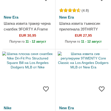
(4.8)
New Era
New Era
Шапка извита тракер черна
Шапка извита тъмносин
снапбек 9FORTY A Frame
прилепнала 39THIRTY
на Los Angeles Dodgers
Classic на Los Angeles
EUR 30,95
EUR 27,95
MLB от New Era
Dodgers MLB от New Era
Получи го
11 - 12 август
Получи го
11 - 12 август
Nike
New Era