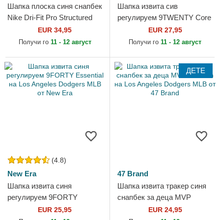
Шапка плоска синя снапбек
Шапка извита сив
Nike Dri-Fit Pro Structured
регулируем 9TWENTY Core
Square Bill на Los Angeles
Classic на Los Angeles
EUR 34,95
EUR 27,95
Dodgers MLB от Nike
Dodgers MLB от New Era
Получи го
11 - 12 август
Получи го
11 - 12 август
ДЕТЕ
(4.8)
New Era
47 Brand
Шапка извита синя
Шапка извита тракер синя
регулируем 9FORTY
снапбек за деца MVP
Essential на Los Angeles
Branson на Los Angeles
EUR 25,95
EUR 24,95
Dodgers MLB от New Era
Dodgers MLB от 47 Brand