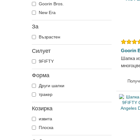
Гълъб
Goorin Bros.
Делфин
New Era
Доберман
За
Дракон
Възрастен
Еднорог
Елен
Силует
Goorin B
Зебра
Шапка и
9FIFTY
Змия
многоцв
Freedom 
Катерица
Форма
Element 
Получ
Коза
Други шапки
Bros.
Койот
тракер
Кон
Козирка
Котка
Крава
извита
Крокодил
Плоска
Куче