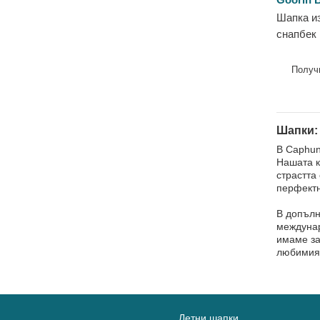
Пегас
Шапка из
Пеперуда
снапбек 
Пиленце
Farm от 
Питбул
Получ
Пчела
Рак
Ротвайлер
Шапки:
Светулка
В Caphun
Нашата к
Свиня
страстта
Сиамска бойна рибка
перфектн
Скорпион
В допълн
междунар
Ти-Рекс
имаме за
Тигър
любимия 
Тукан
Феникс
Фламенко
Летни шапки