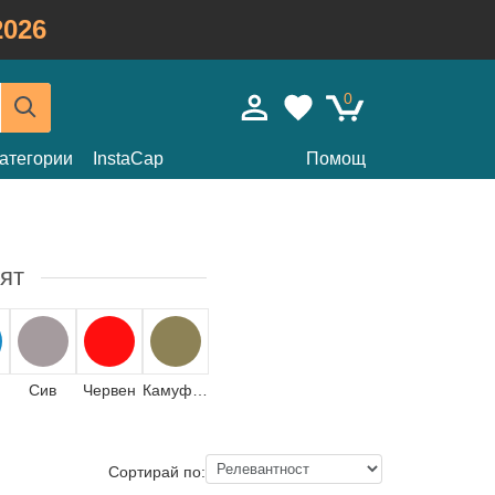
026
0
атегории
InstaCap
Помощ
ят
Сив
Червен
Камуфлаж
Сортирай по: