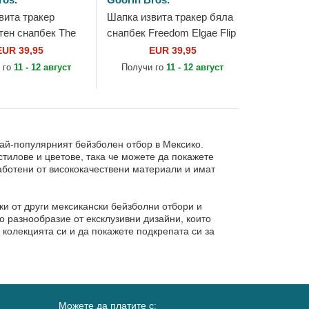
вита тракер
Шапка извита тракер бяла
тен снапбек The
снапбек Freedom Elgae Flip
agle Sport The
Side 2 The Farm от Goorin
EUR 39,95
EUR 39,95
oorin Bros.
Bros.
 го
11 - 12 август
Получи го
11 - 12 август
най-популярният бейзболен отбор в Мексико.
тилове и цветове, така че можете да покажете
работени от висококачествени материали и имат
ки от други мексикански бейзболни отбори и
 разнообразие от ексклузивни дизайни, които
 колекцията си и да покажете подкрепата си за
Можете да платите с: