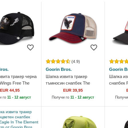
(4.9)
ros.
Goorin Bros.
Goorin B
вита тракер черна
Шапка извита тракер
Шапка из
Wings Free The
тъмносин снапбек The
снапбек 
Goorin Bros.
Freedom Eagle The Farm от
от Goorin
EUR 44,95
EUR 39,95
Goorin Bros.
и го
11 - 12 август
Получи го
11 - 12 август
Получи