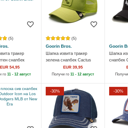
(5)
(5)
ros.
Goorin Bros.
Goorin B
звита тракер
Шапка извита тракер
Шапка из
етен снапбек
зелена снапбек Cactus
снапбек C
Eagle In The
Represent The Farm от
Freedom 
EUR 54,95
EUR 39,95
The Farm от Goorin
Goorin Bros.
Goorin Br
и го
11 - 12 август
Получи го
11 - 12 август
Получи
-30%
-30%