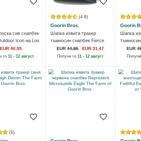
(4.8)
Goorin Bros.
Goorin B
лоска сив снапбек
Шапка извита тракер
Шапка из
utdoor Icon на Los
тъмносин снапбек Fierce
тъмносин
Dodgers MLB от
Bird Of Prey Core Canvas
A the W i
EUR 40,95
EUR
44,95
EUR 31,47
EUR
4
The Farm от Goorin Bros.
Paisley T
и го
11 - 12 август
Получи го
11 - 12 август
Получи
Goorin...
(5)
ros.
Goorin Bros.
Goorin B