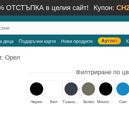
% ОТСТЪПКА в целия сайт!
Купон:
CH2
Аутлет
а деца
Подаръчни карти
Нови продукти
К
: Орел
Филтриране по цв
Черен
Бял
Тъмносин
Зелен
Многоцветен
Син