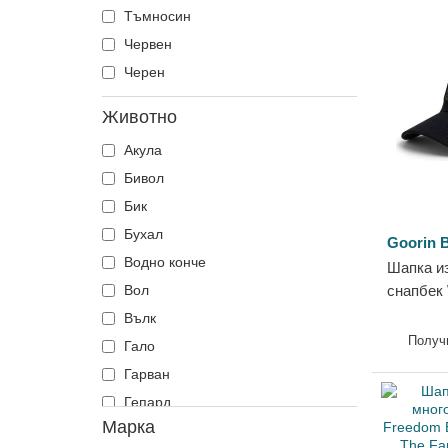
Тъмносин
Червен
Черен
Животно
Акула
Бивол
Бик
Бухал
Goorin B
Водно конче
Шапка из
Вол
снапбек 
Farm от 
Вълк
Получ
Гало
Гарван
Гепард
Марка
Гущер