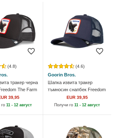
(4.8)
(4.6)
ros.
Goorin Bros.
вита тракер черна
Шапка извита тракер
Freedom The Farm
тъмносин снапбек Freedom
 Bros.
Truckin The Farm от Goorin
EUR 39,95
EUR 39,95
Bros.
 го
11 - 12 август
Получи го
11 - 12 август