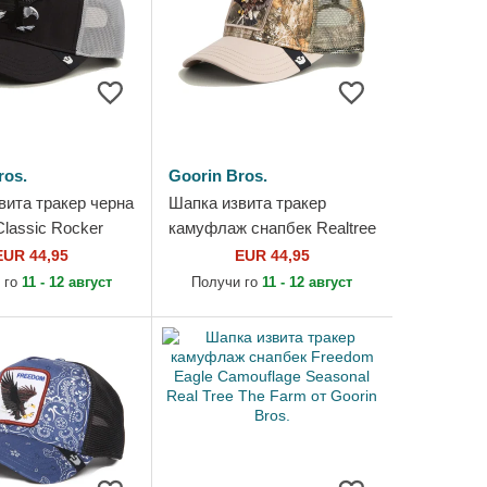
ros.
Goorin Bros.
вита тракер черна
Шапка извита тракер
lassic Rocker
камуфлаж снапбек Realtree
The Farm от
Edge Represent Eagle The
EUR 44,95
EUR 44,95
os.
Farm от Goorin Bros.
 го
11 - 12 август
Получи го
11 - 12 август