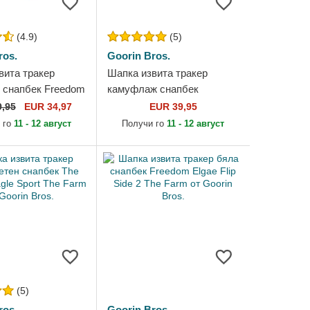
(4.9)
(5)
ros.
Goorin Bros.
вита тракер
Шапка извита тракер
 снапбек Freedom
камуфлаж снапбек
n a D The Farm
Freedom Eagle Camouflage
9,95
EUR 34,97
EUR 39,95
he Farm от
Seasonal Real Tree The
 го
11 - 12 август
Получи го
11 - 12 август
Farm от...
(5)
ros.
Goorin Bros.