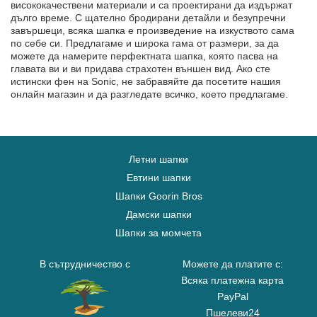
висококачествени материали и са проектирани да издържат
дълго време. С щателно бродирани детайли и безупречни
завършеци, всяка шапка е произведение на изкуството сама
по себе си. Предлагаме и широка гама от размери, за да
можете да намерите перфектната шапка, която пасва на
главата ви и ви придава страхотен външен вид. Ако сте
истински фен на Sonic, не забравяйте да посетите нашия
онлайн магазин и да разгледате всичко, което предлагаме.
Летни шапки
Евтини шапки
Шапки Goorin Bros
Дамски шапки
Шапки за момчета
В сътрудничество с
Можете да платите с:
Всяка платежна карта
PayPal
Пшелеви24