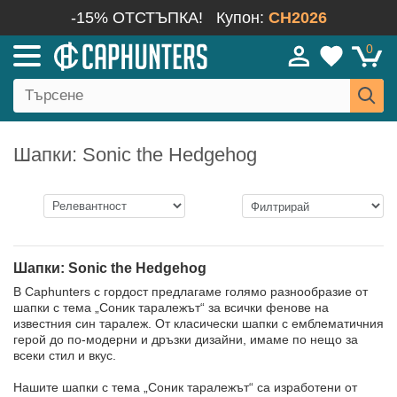
-15% ОТСТЪПКА!
Купон:
CH2026
0
Шапки: Sonic the Hedgehog
Шапки: Sonic the Hedgehog
В Caphunters с гордост предлагаме голямо разнообразие от
шапки с тема „Соник таралежът“ за всички фенове на
известния син таралеж. От класически шапки с емблематичния
герой до по-модерни и дръзки дизайни, имаме по нещо за
всеки стил и вкус.
Нашите шапки с тема „Соник таралежът“ са изработени от