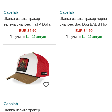
Capslab
Capslab
Шапка извита тракер
Шапка извита тракер черна
зелена снапбек Half A Dollar
снапбек Bad Dog BADB Hip
HALFB Hip Hop Dogz от
Hop Dogz от Capslab
EUR 34,90
EUR 34,90
Capslab
Получи го
11 - 12 август
Получи го
11 - 12 август
Capslab
Шапка извита тракер