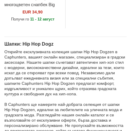
многоцветен снапбек Big
Boy BIGB Hip Hop Dogz от
EUR 34,90
Capslab
Получи го
11 - 12 август
Шапки: Hip Hop Dogz
Открийте ексклузивната колекция шапки Hip Hop Dogzen в
Caphunters, вашият онлайн магазин, специализиран в градски
аксесоари. Нашите шапки съчетават автентичен хип-хоп стил
с модерни, висококачествени дизайни, идеални за тези, които
искат да се открояват при всеки повод. Независимо дали
допълват ежедневната визия или за специални събития,
шапките Caphunters Hip Hop Dogzen предлагат комфорт,
издръжливост и уникален щрих, който отразява градската
култура и свободния дух на хип-хопа.
В Caphunters ще намерите най-добрата селекция от шапки
Hip Hop Dogzen, идеални за любителите на уличната мода и
градската мода. Разгледайте нашия онлайн каталог и се
възползвайте от ексклузивни оферти, бърза доставка и
персонализирано обслужване. Не пропускайте възможността
да притежавате аксесоар, който съчетава функционалност и