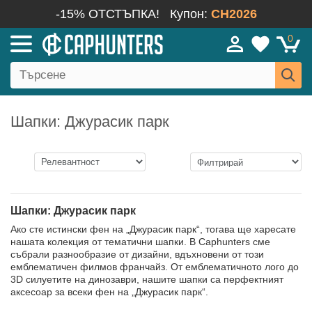
-15% ОТСТЪПКА!
Купон:
CH2026
0
Шапки: Джурасик парк
Шапки: Джурасик парк
Ако сте истински фен на „Джурасик парк“, тогава ще харесате
нашата колекция от тематични шапки. В Caphunters сме
събрали разнообразие от дизайни, вдъхновени от този
емблематичен филмов франчайз. От емблематичното лого до
3D силуетите на динозаври, нашите шапки са перфектният
аксесоар за всеки фен на „Джурасик парк“.