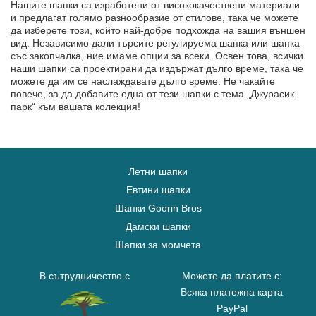
Нашите шапки са изработени от висококачествени материали
и предлагат голямо разнообразие от стилове, така че можете
да изберете този, който най-добре подхожда на вашия външен
вид. Независимо дали търсите регулируема шапка или шапка
със закопчалка, ние имаме опции за всеки. Освен това, всички
наши шапки са проектирани да издържат дълго време, така че
можете да им се наслаждавате дълго време. Не чакайте
повече, за да добавите една от тези шапки с тема „Джурасик
парк“ към вашата колекция!
Летни шапки
Евтини шапки
Шапки Goorin Bros
Дамски шапки
Шапки за момчета
В сътрудничество с
Можете да платите с:
Всяка платежна карта
PayPal