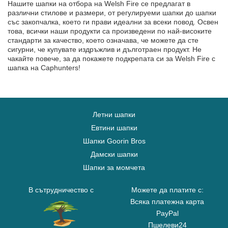
Нашите шапки на отбора на Welsh Fire се предлагат в
различни стилове и размери, от регулируеми шапки до шапки
със закопчалка, което ги прави идеални за всеки повод. Освен
това, всички наши продукти са произведени по най-високите
стандарти за качество, което означава, че можете да сте
сигурни, че купувате издръжлив и дълготраен продукт. Не
чакайте повече, за да покажете подкрепата си за Welsh Fire с
шапка на Caphunters!
Летни шапки
Евтини шапки
Шапки Goorin Bros
Дамски шапки
Шапки за момчета
В сътрудничество с
Можете да платите с:
Всяка платежна карта
PayPal
Пшелеви24