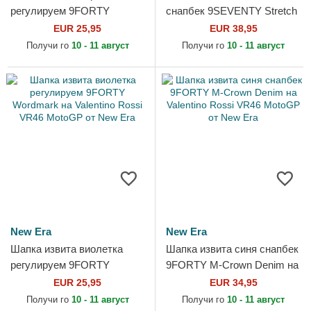
регулируем 9FORTY
снапбек 9SEVENTY Stretch
Wordmark на Valentino
Snap Flawless на Valentino
EUR 25,95
EUR 38,95
Rossi VR46 MotoGP от New
Rossi VR46 MotoGP от New
Получи го
10 - 11 август
Получи го
10 - 11 август
Era
Era
New Era
New Era
Шапка извита виолетка
Шапка извита синя снапбек
регулируем 9FORTY
9FORTY M-Crown Denim на
Wordmark на Valentino
Valentino Rossi VR46
EUR 25,95
EUR 34,95
Rossi VR46 MotoGP от New
MotoGP от New Era
Получи го
10 - 11 август
Получи го
10 - 11 август