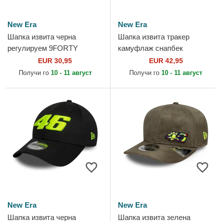
New Era
New Era
Шапка извита черна
Шапка извита тракер
регулируем 9FORTY
камуфлаж снапбек
Recycled Stripe на Valentino
9SEVENTY Stretch Snap на
EUR 30,95
EUR 42,95
Rossi VR46 MotoGP от New
Valentino Rossi VR46
Получи го
10 - 11 август
Получи го
10 - 11 август
Era
MotoGP от New Era
New Era
New Era
Шапка извита черна
Шапка извита зелена