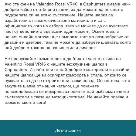
Ако сте фен на Valentino Rossi VR46, в Caphunters имаме най-
добрия избор от отборни шапки, за да можете да покажете
подкрепата си на всяко състезание. Нашите шапки са
изработени от висококачествени материали и са с
официалното лого на отбора, така че можете да се чувствате
част от действието във всеки един момент. Освен това, в
нашия онлайн магазин ще намерите голямо разнообразие от
дизайни и цветове, така че можете да изберете шапката, която
най-добре отговаря на вашия стил и личност.
Не пропускайте възможността да бъдете част от екипа на
Valentino Rossi VR46 с нашите ексклузивни шапки в
Caphunters. Изработени от най-добрите материали и дизайни,
нашите шапки ще ви осигурят комфорта и стила, от които се
нуждаете, за да се откроите при всеки повод. Освен това, като
закупите шапка от нашия каталог, ще покажете
непоколебимата си подкрепа за един от най-емблематичните
състезатели в света на мотоциклетизма. Не чакайте повече и
вземете своята сега!
Летни шапки