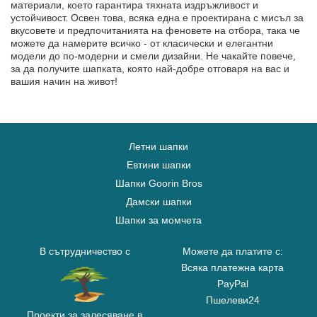
материали, което гарантира тяхната издръжливост и
устойчивост. Освен това, всяка една е проектирана с мисъл за
вкусовете и предпочитанията на феновете на отбора, така че
можете да намерите всичко - от класически и елегантни
модели до по-модерни и смели дизайни. Не чакайте повече,
за да получите шапката, която най-добре отговаря на вас и
вашия начин на живот!
Летни шапки
Евтини шапки
Шапки Goorin Bros
Дамски шапки
Шапки за момчета
В сътрудничество с
Можете да платите с:
Всяка платежна карта
PayPal
Пшелеви24
Проекти за залесяване в